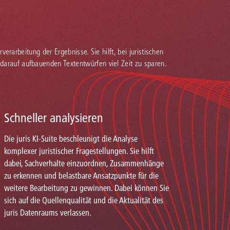
verarbeitung der Ergebnisse. Sie hilft, bei juristischen
 darauf aufbauenden Textentwürfen viel Zeit zu sparen.
Schneller analysieren
Die juris KI-Suite beschleunigt die Analyse
komplexer juristischer Fragestellungen. Sie hilft
dabei, Sachverhalte einzuordnen, Zusammenhänge
zu erkennen und belastbare Ansatzpunkte für die
weitere Bearbeitung zu gewinnen. Dabei können Sie
sich auf die Quellenqualität und die Aktualität des
juris Datenraums verlassen.