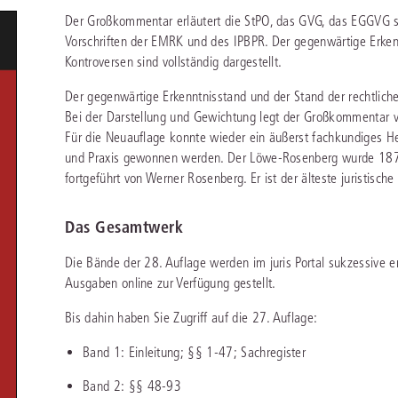
chen
Sie
Der Großkommentar erläutert die StPO, das GVG, das EGGVG so
Vereine und Verbände
die
ier
Finden Sie Lösungen und Inhalte, die zu Ihrem Fachgebiet passen.
Vorschriften der EMRK und des IPBPR. Der gegenwärtige Erkenn
JURIS BUSINESS
JUR
l,
WEITERE SERVICES
Kontroversen sind vollständig dargestellt.
Unternehmen
Arbeitsrecht
Notare
e
Praxisnah und intuitiv: Schutz vor rechtlichen
Qualifi
eit
Der gegenwärtige Erkenntnisstand und der Stand der rechtlich
FAQ
Referendariat
Risiken
für Unternehmen, Institutionen
Fortb
Außenwirtschaftsrecht
Öffentliches D
er
ten
Bei der Darstellung und Gewichtung legt der Großkommentar vie
l
und Steuerberater
.
wichti
en
e
Downloads
Studium und Hochschule
Für die Neuauflage konnte wieder ein äußerst fachkundiges 
ortal
Bankrecht
Öffentliches R
und Praxis gewonnen werden. Der Löwe-Rosenberg wurde 18
Veranstaltungen
Compliance
Sozialrecht
fortgeführt von Werner Rosenberg. Er ist der älteste juristisc
mehr erfahren
juris PraxisReporte
Datenschutzrecht
Steuerrecht
Das Gesamtwerk
Erbrecht
Strafrecht
Die Bände der 28. Auflage werden im juris Portal sukzessive
Ausgaben online zur Verfügung gestellt.
Familienrecht
Unternehmensj
Bis dahin haben Sie Zugriff auf die 27. Auflage:
Handels- und Gesellschaftsrecht
Verkehrsrecht
66-4466
(Mo-Do 9-18 Uhr, Fr 9-17 Uhr).
Band 1: Einleitung; §§ 1-47; Sachregister
Insolvenzrecht
Versicherungsr
1 5866-4422
(Mo-Fr 8-18 Uhr).
duktberater für eine erste Produktempfehlung.
Band 2: §§ 48-93
IT-und Medienrecht
Wettbewerbs-