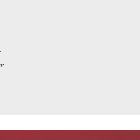
O"
ker