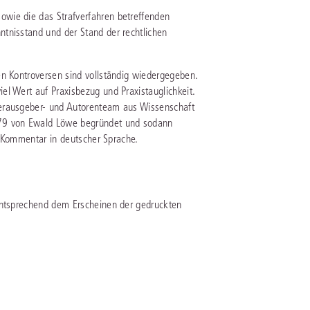
wie die das Strafverfahren betreffenden
tnisstand und der Stand der rechtlichen
IS AKADEMIE
ziert und zertifiziert: Online-
en Kontroversen sind vollständig wiedergegeben.
ildungen
für Fachanwälte
in allen
ienstrecht
l Wert auf Praxisbezug und Praxistauglichkeit.
gen Fachgebieten.
Herausgeber- und Autorenteam aus Wissenschaft
echt
79 von Ewald Löwe begründet und sodann
he Kommentar in deutscher Sprache.
mehr erfahren
 entsprechend dem Erscheinen der gedruckten
uristen
Online-Produktberater starten
Alle Kontaktmöglichkeiten
echt
 und