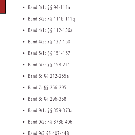
Immaterialgüte
Band 3/1: §§ 94-111a
Kanzleimanagement
Zivil- und Zivi
Band 3/2: §§ 111b-111q
Medizinrecht
Band 4/1: §§ 112-136a
Miet- und Wohneigentumsrecht
Band 4/2: §§ 137-150
Band 5/1: §§ 151-157
Band 5/2: §§ 158-211
Band 6: §§ 212-255a
Band 7: §§ 256-295
Band 8: §§ 296-358
Band 9/1: §§ 359-373a
Band 9/2: §§ 373b-406l
Band 9/3 §§ 407-448