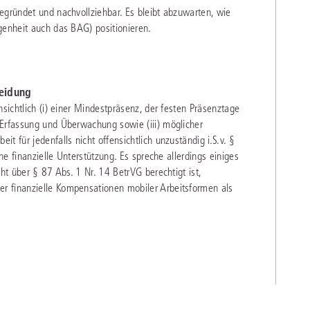
egründet und nachvollziehbar. Es bleibt abzuwarten, wie
genheit auch das BAG) positionieren.
eidung
nsichtlich (i) einer Mindestpräsenz, der festen Präsenztage
 Erfassung und Überwachung sowie (iii) möglicher
t für jedenfalls nicht offensichtlich unzuständig i.S.v. §
ine finanzielle Unterstützung. Es spreche allerdings einiges
ht über § 87 Abs. 1 Nr. 14 BetrVG berechtigt ist,
r finanzielle Kompensationen mobiler Arbeitsformen als