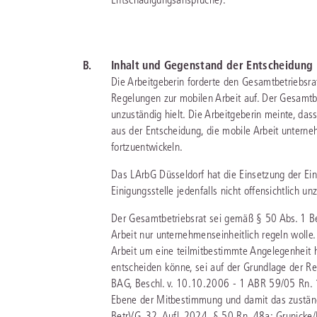
B.
Inhalt und Gegenstand der Entscheidung
Die Arbeitgeberin forderte den Gesamtbetriebsra
Regelungen zur mobilen Arbeit auf. Der Gesamtbet
unzuständig hielt. Die Arbeitgeberin meinte, dass
aus der Entscheidung, die mobile Arbeit unterne
fortzuentwickeln.
Das LArbG Düsseldorf hat die Einsetzung der Ein
Einigungsstelle jedenfalls nicht offensichtlich u
Der Gesamtbetriebsrat sei gemäß § 50 Abs. 1 Bet
Arbeit nur unternehmenseinheitlich regeln wolle
Arbeit um eine teilmitbestimmte Angelegenheit h
entscheiden könne, sei auf der Grundlage der R
BAG, Beschl. v. 10.10.2006 - 1 ABR 59/05 Rn. 
Ebene der Mitbestimmung und damit das zuständ
BetrVG, 32. Aufl. 2024, § 50 Rn. 48a; Grunicke/