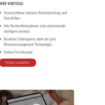
IHRE VORTEILE:
IS AKADEMIE
Unverzichtbare Literatur, Rechtsprechung und
Vorschriften
ziert und zertifiziert: Online-
Alle Rechtsinformationen sind untereinander
ildungen
für Fachanwälte
in allen
ienstrecht
gen Fachgebieten.
intelligent vernetzt
echt
Deutliche Zeitersparnis dank der juris
Wissensmanagement-Technologie
mehr erfahren
Online-First-Konzept
Produkt auswählen
uristen
Online-Produktberater starten
Alle Kontaktmöglichkeiten
echt
 und