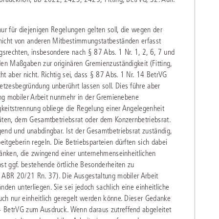
ur für diejenigen Regelungen gelten soll, die wegen der
 nicht von anderen Mitbestimmungstatbeständen erfasst
srechten, insbesondere nach § 87 Abs. 1 Nr. 1, 2, 6, 7 und
den Maßgaben zur originären Gremienzuständigkeit (Fitting,
t aber nicht. Richtig sei, dass § 87 Abs. 1 Nr. 14 BetrVG
tzesbegründung unberührt lassen soll. Dies führe aber
tung mobiler Arbeit nunmehr in der Gremienebene
keitstrennung obliege die Regelung einer Angelegenheit
räten, dem Gesamtbetriebsrat oder dem Konzernbetriebsrat.
end und unabdingbar. Ist der Gesamtbetriebsrat zuständig,
itgeberin regeln. Die Betriebsparteien dürften sich dabei
ränken, die zwingend einer unternehmenseinheitlichen
bst ggf. bestehende örtliche Besonderheiten zu
1 ABR 20/21 Rn. 37). Die Ausgestaltung mobiler Arbeit
en unterliegen. Sie sei jedoch sachlich eine einheitliche
uch nur einheitlich geregelt werden könne. Dieser Gedanke
4 BetrVG zum Ausdruck. Wenn daraus zutreffend abgeleitet