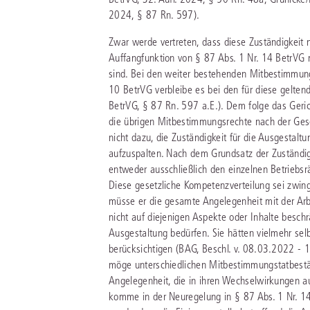
2024, § 87 Rn. 597).
Zwar werde vertreten, dass diese Zuständigkeit n
Auffangfunktion von § 87 Abs. 1 Nr. 14 BetrVG
sind. Bei den weiter bestehenden Mitbestimmung
10 BetrVG verbleibe es bei den für diese gelten
BetrVG, § 87 Rn. 597 a.E.). Dem folge das Gerich
die übrigen Mitbestimmungsrechte nach der Gese
nicht dazu, die Zuständigkeit für die Ausgestal
aufzuspalten. Nach dem Grundsatz der Zuständig
entweder ausschließlich den einzelnen Betriebs
Diese gesetzliche Kompetenzverteilung sei zwing
müsse er die gesamte Angelegenheit mit der Arbe
nicht auf diejenigen Aspekte oder Inhalte besch
Ausgestaltung bedürfen. Sie hätten vielmehr sel
berücksichtigen (BAG, Beschl. v. 08.03.2022 - 
möge unterschiedlichen Mitbestimmungstatbeständ
Angelegenheit, die in ihren Wechselwirkungen a
komme in der Neuregelung in § 87 Abs. 1 Nr. 1