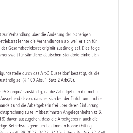
t zur Verhandlung über die Änderung der bisherigen
riebsrat lehnte die Verhandlungen ab, weil er sich für
 der Gesamtbetriebsrat originär zuständig sei. Dies folge
hmensweit für sämtliche deutschen Standorte einheitlich
igungsstelle durch das ArbG Düsseldorf bestätigt, da die
nzuständig sei (§ 100 Abs. 1 Satz 2 ArbGG).
rVG originär zuständig, da die Arbeitgeberin die mobile
. Ausgehend davon, dass es sich bei der Einführung mobiler
andelt und die Arbeitgeberin frei über deren Einführung
echtsprechung zu teilmitbestimmten Angelegenheiten (z.B.
18) davon auszugehen, dass die Arbeitgeberin auch die
ige Betriebsratsgremium bestimmen könne (Fitting,
Brauckhoff, BB 2022, 2423, 2425; Fitting, BetrVG, 32. Aufl.