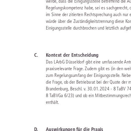
werde, dass die Einigungsstelle betreffend die 
Regelungskompetenz habe, sei es sachgerecht, d
im Sinne der zitierten Rechtsprechung auch nur 
würde über die Zuständigkeitstrennung diese K
Einigungsstelle durchbrochen und letztlich aufg
C.
Kontext der Entscheidung
Das LArbG Düsseldorf gibt eine umfassende Antwo
praxisrelevante Frage. Zudem gibt es (in den w
zum Regelungsumfang der Einigungsstelle. Nebe
die Frage, ob der Betriebsrat bei der Quote der
Brandenburg, Beschl. v. 30.01.2024 - 8 TaBV 7
8 TaBVGa 6/23) und ob ein Mitbestimmungsrecht
enthält.
D.
Auswirkungen für die Praxis