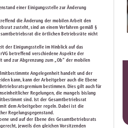
Immaterialgüte
nstand einer Einigungsstelle zur Änderung
Kanzleimanagement
Zivil- und Zivi
etreffend die Änderung der mobilen Arbeit den
Medizinrecht
ebsrat zusteht, sind an einem Verfahren gemäß §
amtbetriebsrat die örtlichen Betriebsräte nicht
Miet- und Wohneigentumsrecht
it der Einigungsstelle im Hinblick auf das
trVG betreffend verschiedene Aspekte der
it und zur Abgrenzung zum „Ob“ der mobilen
teilmitbestimmte Angelegenheit handelt und der
eiden kann, kann der Arbeitgeber auch die Ebene
etriebsratsgremium bestimmen. Dies gilt auch für
seinheitlicher Regelungen, die mangels bislang
itbestimmt sind. Ist der Gesamtbetriebsrat
mit dem Arbeitgeber regeln. Dabei ist die
icher Regelungsgegenstand.
 Ebene und auf der Ebene des Gesamtbetriebsrats
hgerecht, jeweils den gleichen Vorsitzenden