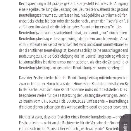
Rechtsprechung nicht präzise geklärt. Klargestellt ist indes der Ausgangsp
eine Regelbeurteilung die Leistung des Beurteilten während des gesamte
Beurteilungszeitraums zu umfassen hat. Maßgebliche Zeiträume dürfen da
unberücksichtigt bleiben oder der Sache nach „unter den Tisch fallen“. 
zufälligen Umstand, ob die Leistung des Beamten im ersten Teil des
Beurteilungszeitraums stattgefunden hat, und damit „nur“ durch einen
Beurteilungsbeitrag einbezogen wird, oder in dem anschließenden Abschni
vom Erstbeurteiler selbst verantwortet wird und damit unmittelbarer Ge
der dienstlichen Beurteilung ist, kommt sachlich keine ausschlaggebende
Bedeutung zu. Die Berücksichtigung des im Beurteilungsbeitrag wiederg
Leistungsbildes ist daher umso mehr geboten, als dies die Zeitanteile des
Beurteilungsbeitrags am gesamten Beurteilungszeitraum nahelegen.
Dass der Erstbeurteiler hier den Beurteilungsbeitrag miteinbezogen hat, e
zwar in formeller Hinsicht aus dem Hinweis im Kopf der dienstlichen Beur
In der Sache lässt sich eine Kenntnisnahme indes nicht feststellen. Dies gil
besonderer Weise für die Festsetzung der Leistungsbewertungen. Denn de
Zeitraum vom 01.06.2021 bis 30.09.2022 umfassende – Beurteilungsbe
die dienstlichen Leistungen des Antragstellers deutlich besser bewertet.
Richtig ist zwar, dass der Ersteller eines Beurteilungsbeitrags – anders al
Erstbeurteiler – nicht an die Richtwerte für die Vergabe der Notenstufen
ist und sich in der Praxis daher vielfach „wohlwollende“ Beurteilungsbei