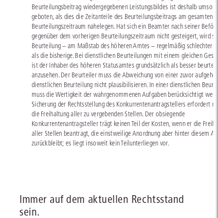
Beurteilungsbeitrag wiedergegebenen Leistungsbildes ist deshalb umso 
geboten, als dies die Zeitanteile des Beurteilungsbeitrags am gesamten
Beurteilungszeitraum nahelegen. Hat sich ein Beamter nach seiner Beför
gegenüber dem vorherigen Beurteilungszeitraum nicht gesteigert, wird se
Beurteilung – am Maßstab des höheren Amtes – regelmäßig schlechter a
als die bisherige. Bei dienstlichen Beurteilungen mit einem gleichen Gesa
ist der Inhaber des höheren Statusamtes grundsätzlich als besser beurteil
anzusehen. Der Beurteiler muss die Abweichung von einer zuvor aufgeho
dienstlichen Beurteilung nicht plausibilisieren. In einer dienstlichen Beurt
muss die Wertigkeit der wahrgenommenen Aufgaben berücksichtigt werd
Sicherung der Rechtsstellung des Konkurrentenantragstellers erfordert nic
die Freihaltung aller zu vergebenden Stellen. Der obsiegende
Konkurrentenantragsteller trägt keinen Teil der Kosten, wenn er die Freih
aller Stellen beantragt, die einstweilige Anordnung aber hinter diesem An
zurückbleibt; es liegt insoweit kein Teilunterliegen vor.
Immer auf dem aktuellen Rechtsstand
sein.