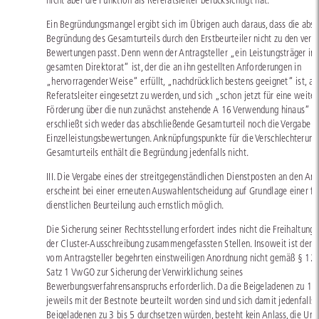
nicht aber die Funktion als Referatsleiter berücksichtigt hat.
Ein Begründungsmangel ergibt sich im Übrigen auch daraus, dass die abs
Begründung des Gesamturteils durch den Erstbeurteiler nicht zu den ver
Bewertungen passt. Denn wenn der Antragsteller „ein Leistungsträger im
gesamten Direktorat“ ist, der die an ihn gestellten Anforderungen in
„hervorragender Weise“ erfüllt, „nachdrücklich bestens geeignet“ ist, al
Referatsleiter eingesetzt zu werden, und sich „schon jetzt für eine weiter
Förderung über die nun zunächst anstehende A 16 Verwendung hinaus“ em
erschließt sich weder das abschließende Gesamturteil noch die Vergabe d
Einzelleistungsbewertungen. Anknüpfungspunkte für die Verschlechterung
Gesamturteils enthält die Begründung jedenfalls nicht.
III. Die Vergabe eines der streitgegenständlichen Dienstposten an den Ant
erscheint bei einer erneuten Auswahlentscheidung auf Grundlage einer fe
dienstlichen Beurteilung auch ernstlich möglich.
Die Sicherung seiner Rechtsstellung erfordert indes nicht die Freihaltung a
der Cluster-Ausschreibung zusammengefassten Stellen. Insoweit ist der E
vom Antragsteller begehrten einstweiligen Anordnung nicht gemäß § 123
Satz 1 VwGO zur Sicherung der Verwirklichung seines
Bewerbungsverfahrensanspruchs erforderlich. Da die Beigeladenen zu 1 
jeweils mit der Bestnote beurteilt worden sind und sich damit jedenfalls
Beigeladenen zu 3 bis 5 durchsetzen würden, besteht kein Anlass, die Um