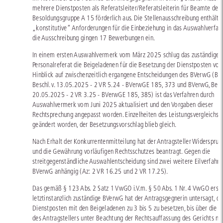
mehrere Dienstposten als Referatsleiter/Referatsleiterin für Beamte der
Besoldungsgruppe A 15 förderlich aus. Die Stellenausschreibung enthält
„konstitutive“ Anforderungen für die Einbeziehung in das Auswahlverfah
die Ausschreibung gingen 17 Bewerbungen ein.
In einem ersten Auswahlvermerk vom März 2025 schlug das zuständige
Personalreferat die Beigeladenen für die Besetzung der Dienstposten vor.
Hinblick auf zwischenzeitlich ergangene Entscheidungen des BVerwG (BV
Beschl. v. 13.05.2025 - 2 VR 5.24 - BVerwGE 185, 373 und BVerwG, Beschl
20.05.2025 - 2 VR 3.25 - BVerwGE 185, 385) ist das Verfahren durch
Auswahlvermerk vom Juni 2025 aktualisiert und den Vorgaben dieser
Rechtsprechung angepasst worden. Einzelheiten des Leistungsvergleichs s
geändert worden, der Besetzungsvorschlag blieb gleich.
Nach Erhalt der Konkurrentenmitteilung hat der Antragsteller Widerspru
und die Gewährung vorläufigen Rechtsschutzes beantragt. Gegen die
streitgegenständliche Auswahlentscheidung sind zwei weitere Eilverfahr
BVerwG anhängig (Az: 2 VR 16.25 und 2 VR 17.25).
Das gemäß § 123 Abs. 2 Satz 1 VwGO i.V.m. § 50 Abs. 1 Nr. 4 VwGO erst-
letztinstanzlich zuständige BVerwG hat der Antragsgegnerin untersagt, di
Dienstposten mit den Beigeladenen zu 3 bis 5 zu besetzen, bis über die
des Antragstellers unter Beachtung der Rechtsauffassung des Gerichts ne