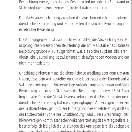
Betrachtungsweise, nach der das Gesamturteil im höheren Statusamt um
Stufe niedriger anzusetzen wäre, besteht dabei aber nicht.
Die Maßstabsverschiebung zwischen der zwischenzeitlich aufgehobenen
dienstlichen Beurteilung und der aktuellen dienstlichen Beurteilung ist d
erheblicher Bedeutung.
Die Antragsgegnerin ist zwar nicht verpflichtet, die Abweichung von der
ursprünglichen dienstlichen Beurteilung, die am Maßstab eines Statusamt
Besoldungsgruppe A 16 ausgerichtet war, als solche zu plausibilisieren. 
dienstliche Beurteilung ist zwischenzeitlich aufgehoben worden und damit
nicht mehr existent.
Unabhängig hiervon muss die dienstliche Beurteilung aber dem Umstand
tragen, dass dem Antragsteller durch die Übertragung der kommissarisch
Vakanzvertretung eine höherwertige Aufgabe zugewiesen war und Maßst
Beurteilung hierfür sein Statusamt der Besoldungsgruppe A 15 ist. Zweife
liegen nahe. Denn die Maßstabsverschiebung bei der Erstellung der neuen
dienstlichen Beurteilung hat nur zu geringfügigen Änderungen in der Eins
des Erstbeurteilers geführt. Der Hintergrund dieser Fehlleistung dürfte sei
der Erstbeurteiler von einer „Ausblendung“ und „Herausrechnung“ der
höherwertigen kommissarischen Vakanzvertretung des Antragstellers au
ist und folglich lediglich die Leistungen des Antragstellers als Sachgebietsl