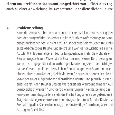
einem unzutreffenden Statusamt ausgerichtet war -, führt dies reg
auch zu einer Abweichung im Gesamturteil der dienstlichen Beurtei
A.
Problemstellung
Kann der Antragsteller im beamtenrechtlichen Konkurrentenstreit gelten
dass der ausgewählte Bewerber ein konstitutives Anforderungsmerkmal 
ausgeschriebenen Stelle nicht erfüllt? Ist bei einer dienstlichen Beurteilu
erste Abschnitt des Beurteilungszeitraums weniger gewichtig als ein nac
Abschnitt? Hat ein längerer Beurteilungszeitraum mehr Gewicht als ein k
Beurteilungszeitraum? Wie ist ein Beamter nach seiner Beförderung zu be
wenn er sich gegenüber dem vorherigen Beurteilungszeitraum nicht geste
Ist das Gesamturteil der dienstlichen Beurteilungen von Beamten untersc
eingestufter Statusämter „gleich viel wert“? Muss der Beurteiler die Ab
von einer zuvor aufgehobenen dienstlichen Beurteilung plausibilisieren? 
einer dienstlichen Beurteilung die Wertigkeit der wahrgenommenen Auf
berücksichtigt werden? Erfordert die Sicherung der Rechtsstellung des
Konkurrentenantragstellers stets die Freihaltung aller zu vergebenden Ste
Trägt der obsiegende Konkurrentenantragsteller einen Teil der Kosten, we
Freihaltung aller Stellen beantragt, die einstweilige Anordnung aber hint
Antrag zurückbleibt?