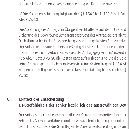
der auf sie bezogenen Auswahlentscheidung vorläufig auszusetzen.
IV. Die Kostenentscheidung folgt aus den §§ 154 Abs. 1, 155 Abs. 1 Satz
Abs. 3 VwGO.
Die Ablehnung des Antrags im Übrigen beruht alleine auf dem Umstand, d
Sicherung des Bewerbungsverfahrensanspruchs des Antragstellers nicht d
Freihaltung aller in der Ausschreibung zusammengefassten Stellen erforder
Der Antrag war insoweit überschießend gefasst. Ein Unterliegen in der Sa
hiermit indes nicht verbunden, so dass der Antragsgegnerin in Anwendun
155 Abs. 1 Satz 3 VwGO die Kosten ganz aufzuerlegen sind. Da die Beige
keine Anträge gestellt haben, müssen sie keine Kosten tragen (§ 154 Abs
können aber billigerweise auch keine Kostenerstattung beanspruchen (§ 
VwGO).
C.
Kontext der Entscheidung
I. Rügefähigkeit der Fehler bezüglich des ausgewählten Bew
Der Antragsteller im beamtenrechtlichen Konkurrentenstreitverfahren kan
Fehler des Auswahlverfahrens und der Auswahlentscheidung geltend mac
betrifft insbesondere die Grundlagen der Auswahlentscheidung und dami