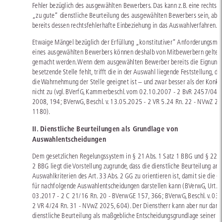
Fehler bezüglich des ausgewählten Bewerbers. Das kann z.B. eine rechtsfe
„zu gute“ dienstliche Beurteilung des ausgewählten Bewerbers sein, abe
bereits dessen rechtsfehlerhafte Einbeziehung in das Auswahlverfahren.
Etwaige Mängel bezüglich der Erfüllung „konstitutiver“ Anforderungsm
eines ausgewählten Bewerbers können deshalb von Mitbewerbern gelten
gemacht werden. Wenn dem ausgewählten Bewerber bereits die Eignung f
besetzende Stelle fehlt, trifft die in der Auswahl liegende Feststellung, da
die Wahrnehmung der Stelle geeignet ist – und zwar besser als der Konku
nicht zu (vgl. BVerfG, Kammerbeschl. vom 02.10.2007 - 2 BvR 2457/04 
2008, 194; BVerwG, Beschl. v. 13.05.2025 - 2 VR 5.24 Rn. 22 - NVwZ 20
1180).
II. Dienstliche Beurteilungen als Grundlage von
Auswahlentscheidungen
Dem gesetzlichen Regelungssystem in § 21 Abs. 1 Satz 1 BBG und § 22 A
2 BBG liegt die Vorstellung zugrunde, dass die dienstliche Beurteilung an
Auswahlkriterien des Art. 33 Abs. 2 GG zu orientieren ist, damit sie die 
für nachfolgende Auswahlentscheidungen darstellen kann (BVerwG, Urt. v.
03.2017 - 2 C 21/16 Rn. 20 - BVerwGE 157, 366; BVerwG, Beschl. v. 03
2 VR 4/24 Rn. 31 - NVwZ 2025, 604). Der Dienstherr kann aber nur dann
dienstliche Beurteilung als maßgebliche Entscheidungsgrundlage seiner 