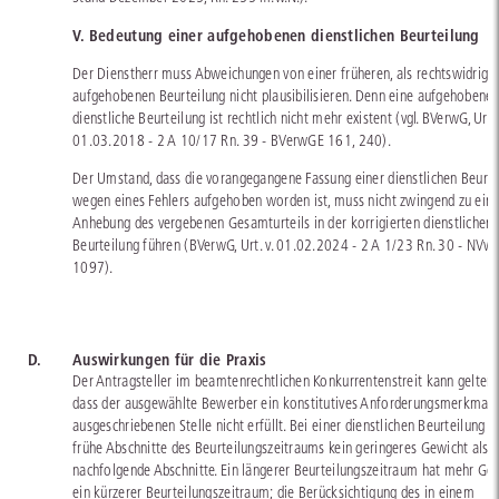
V. Bedeutung einer aufgehobenen dienstlichen Beurteilung
Der Dienstherr muss Abweichungen von einer früheren, als rechtswidrig
aufgehobenen Beurteilung nicht plausibilisieren. Denn eine aufgehobene
dienstliche Beurteilung ist rechtlich nicht mehr existent (vgl. BVerwG, Urt. 
01.03.2018 - 2 A 10/17 Rn. 39 - BVerwGE 161, 240).
Der Umstand, dass die vorangegangene Fassung einer dienstlichen Beurte
wegen eines Fehlers aufgehoben worden ist, muss nicht zwingend zu eine
Anhebung des vergebenen Gesamturteils in der korrigierten dienstlichen
Beurteilung führen (BVerwG, Urt. v. 01.02.2024 - 2 A 1/23 Rn. 30 - NVw
1097).
D.
Auswirkungen für die Praxis
Der Antragsteller im beamtenrechtlichen Konkurrentenstreit kann gelten
dass der ausgewählte Bewerber ein konstitutives Anforderungsmerkmal 
ausgeschriebenen Stelle nicht erfüllt. Bei einer dienstlichen Beurteilung 
frühe Abschnitte des Beurteilungszeitraums kein geringeres Gewicht als
nachfolgende Abschnitte. Ein längerer Beurteilungszeitraum hat mehr Gew
ein kürzerer Beurteilungszeitraum; die Berücksichtigung des in einem