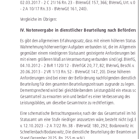
02.03.2017 - 2 C 21/16 Rn. 23 - BVerwGE 157, 366; BVerwG, Urt. v. 0
- 2 A 10/17 Rn. 33 - BVerwGE 161, 240).
Vergleiche im Übrigen:
IV. Notenvergabe in dienstlicher Beurteilung nach Beförderu
Es gibt den allgemeinen Erfahrungssatz, dass mit einem höheren Statusa
Wahrnehmung höherwertiger Aufgaben verbunden ist, die im Allgemeine
gegenüber einem niedrigeren Statusamt gesteigerte Anforderungen beinh
mit einem größeren Maß an Verantwortung verbunden sind (vgl. BVerfG, Bes
04.10.2012 - 2 BvR 1120/12 - BVerfGK 20, 77, 82; BVerwG, Beschl. v.
20.06.2013 - 2 VR 1/13 Rn. 52 - BVerwGE 147, 20). Diese höheren
Anforderungen sind bei einer der Beförderung nachfolgenden dienstliche
Beurteilung für den gesamten Beurteilungszeitraum zugrunde zu legen.
Dementsprechend wird bei gleichbleibendem Leistungsbild ein etwas sch
Gesamturteil zu erwarten sein und bedarf es einer Verbesserung des
Leistungsbildes, um dieselbe Gesamtnote zu rechtfertigen.
Eine schematische Betrachtungsweise, nach der das Gesamturteil im höh
Statusamt um eine Stufe niedriger anzusetzen wäre, besteht nicht (vgl. BV
v. 12.10.2023 - 2 A 7/22 Rn. 38 - BVerwGE 180, 292; Bodanowitz in:
Schnellenbach/Bodanowitz, Die dienstliche Beurteilung der Beamten und 
Stand Dezember 2025, Rn. 255 m.w.N.).