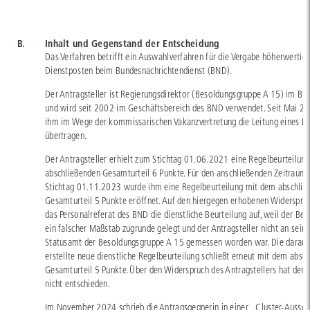
B.
Inhalt und Gegenstand der Entscheidung
Das Verfahren betrifft ein Auswahlverfahren für die Vergabe höherwertig
Dienstposten beim Bundesnachrichtendienst (BND).
Der Antragsteller ist Regierungsdirektor (Besoldungsgruppe A 15) im Bu
und wird seit 2002 im Geschäftsbereich des BND verwendet. Seit Mai 20
ihm im Wege der kommissarischen Vakanzvertretung die Leitung eines Re
übertragen.
Der Antragsteller erhielt zum Stichtag 01.06.2021 eine Regelbeurteilun
abschließenden Gesamturteil 6 Punkte. Für den anschließenden Zeitraum
Stichtag 01.11.2023 wurde ihm eine Regelbeurteilung mit dem abschlie
Gesamturteil 5 Punkte eröffnet. Auf den hiergegen erhobenen Widerspru
das Personalreferat des BND die dienstliche Beurteilung auf, weil der Beu
ein falscher Maßstab zugrunde gelegt und der Antragsteller nicht an sei
Statusamt der Besoldungsgruppe A 15 gemessen worden war. Die darauf
erstellte neue dienstliche Regelbeurteilung schließt erneut mit dem absc
Gesamturteil 5 Punkte. Über den Widerspruch des Antragstellers hat der
nicht entschieden.
Im November 2024 schrieb die Antragsgegnerin in einer „Cluster-Aussc