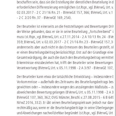
beschaffen sein, dass sie die Erstellung der dienstlichen Beurteilung in de
erforderlichen Differenzierung ermöglichen (st.Rspr., vgl. BVerwG, Urt. v.
02.03.2017 - 2 C 21/16 Rn. 21 - BVerwGE 157, 366; BVerwG, Urt. v. 1
- 2 C 2/20 Rn. 37 - BVerwGE 169, 254).
Der Beurteiler ist einerseits an die Feststellungen und Bewertungen Dritte
der Weise gebunden, dass er sie in seine Beurteilung „fortschreibend“ 
muss (st.Rspr., vgl. BVerwG, Urt. v. 27.11.2014 - 2 A 10/13 Rn. 24 - BVe
359; BVerwG, Urt. v. 02.03.2017 - 2 C 21/16 Rn. 23 - BVerwGE 157, 366)
andererseits aber auch nicht in das Ermessen des Beurteilers gestellt, ob
er einen Beurteilungsbeitrag berücksichtigt. Erst auf der Grundlage einer
Gesamtwürdigung, die auch die durch den Beurteilungsbeitrag vermittelt
Erkenntnisse einzubeziehen hat, trifft der Beurteiler seine Bewertungen i
Verantwortung (BVerwG, Urt. v. 05.11.1998 - 2 A 3/97 - BVerwGE 107, 3
Der Beurteiler kann etwa die tatsächliche Entwicklung – insbesondere b
Vorkommnisse – außerhalb des Zeitraums des Beurteilungsbeitrags beso
gewichten oder – insbesondere wegen des anzulegenden Maßstabs – zu 
abweichenden Bewertung gelangen (BVerwG, Urt. v. 05.11.1998 - 2 A 3/
BVerwGE 107, 360, 362; OVG Münster, Beschl. v. 27.08.2015 - 6 B 649/1
NVwZ 2016, 332). Er übt seinen Beurteilungsspielraum jedoch nur dann
rechtmäßig aus, wenn er die Beurteilungsbeiträge in seine Überlegungen 
und Abweichungen nachvollziehbar begründet (st.Rspr., vgl. BVerwG, Urt. v