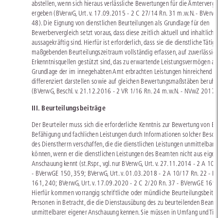
abstellen, wenn sich hieraus verlässliche Bewertungen für die Ämterverg
ergeben (BVerwG, Urt. v. 17.09.2015 - 2 C 27/14 Rn. 31 m.w.N. - BVerw
48). Die Eignung von dienstlichen Beurteilungen als Grundlage für den
Bewerbervergleich setzt voraus, dass diese zeitlich aktuell und inhaltlich
aussagekräftig sind. Hierfür ist erforderlich, dass sie die dienstliche Tätig
maßgebenden Beurteilungszeitraum vollständig erfassen, auf zuverlässig
Erkenntnisquellen gestützt sind, das zu erwartende Leistungsvermögen au
Grundlage der im innegehabten Amt erbrachten Leistungen hinreichend
differenziert darstellen sowie auf gleichen Bewertungsmaßstäben beruh
(BVerwG, Beschl. v. 21.12.2016 - 2 VR 1/16 Rn. 24 m.w.N. - NVwZ 2017,
III. Beurteilungsbeiträge
Der Beurteiler muss sich die erforderliche Kenntnis zur Bewertung von Ei
Befähigung und fachlichen Leistungen durch Informationen solcher Besch
des Dienstherrn verschaffen, die die dienstlichen Leistungen unmittelbar 
können, wenn er die dienstlichen Leistungen des Beamten nicht aus eigen
Anschauung kennt (st.Rspr., vgl. nur BVerwG, Urt. v. 27.11.2014 - 2 A 10
- BVerwGE 150, 359; BVerwG, Urt. v. 01.03.2018 - 2 A 10/17 Rn. 22 - 
161, 240; BVerwG, Urt. v. 17.09.2020 - 2 C 2/20 Rn. 37 - BVerwGE 169,
Hierfür kommen vorrangig schriftliche oder mündliche Beurteilungsbeitr
Personen in Betracht, die die Dienstausübung des zu beurteilenden Beam
unmittelbarer eigener Anschauung kennen. Sie müssen in Umfang und Tie