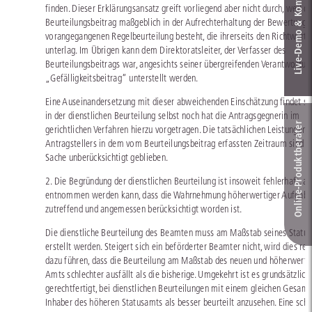
Live‑Demo & Kontakt
finden. Dieser Erklärungsansatz greift vorliegend aber nicht durch, weil d
Beurteilungsbeitrag maßgeblich in der Aufrechterhaltung der Bewertunge
vorangegangenen Regelbeurteilung besteht, die ihrerseits den Richtwert
unterlag. Im Übrigen kann dem Direktoratsleiter, der Verfasser des
Beurteilungsbeitrags war, angesichts seiner übergreifenden Verantwortun
„Gefälligkeitsbeitrag“ unterstellt werden.
Eine Auseinandersetzung mit dieser abweichenden Einschätzung findet s
in der dienstlichen Beurteilung selbst noch hat die Antragsgegnerin im
Online-Produkt­berater
gerichtlichen Verfahren hierzu vorgetragen. Die tatsächlichen Leistungen 
Antragstellers in dem vom Beurteilungsbeitrag erfassten Zeitraum sind i
Sache unberücksichtigt geblieben.
2. Die Begründung der dienstlichen Beurteilung ist insoweit fehlerhaft, als
entnommen werden kann, dass die Wahrnehmung höherwertiger Aufgab
zutreffend und angemessen berücksichtigt worden ist.
Die dienstliche Beurteilung des Beamten muss am Maßstab seines Statu
erstellt werden. Steigert sich ein beförderter Beamter nicht, wird dies re
dazu führen, dass die Beurteilung am Maßstab des neuen und höherwerti
Amts schlechter ausfällt als die bisherige. Umgekehrt ist es grundsätzlich
gerechtfertigt, bei dienstlichen Beurteilungen mit einem gleichen Gesamt
Inhaber des höheren Statusamts als besser beurteilt anzusehen. Eine sch