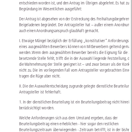
entschieden worden ist, und den Antrag im Übrigen abgelehnt. Es hat zur
Begründung im Wesentlichen ausgeführt:
Der Antrag ist abgesehen von der Erstreckung des Freihaltungsbegehrens 
Beigeladenen begründet. Der Antragsteller hat – außer einem Anordnung
auch einen Anordnungsanspruch glaubhaft gemacht.
I. Etwaige Mängel bezüglich der Erfüllung „konstitutiver“ Anforderungs
eines ausgewählten Bewerbers können von Mitbewerbern geltend gemac
werden. Wenn dem ausgewählten Bewerber bereits die Eignung für die z
besetzende Stelle fehlt, trifft die in der Auswahl liegende Feststellung, da
die Wahrnehmung der Stelle geeignet ist – und zwar besser als der Konku
nicht zu. Die im vorliegenden Fall vom Antragsteller vorgebrachten Einw
tragen die Rüge aber nicht.
II. Die der Auswahlentscheidung zugrunde gelegte dienstliche Beurteilung
Antragsteller ist fehlerhaft.
1. In der dienstlichen Beurteilung ist ein Beurteilungsbeitrag nicht hinrei
berücksichtigt worden.
Welche Anforderungen sich aus dem Umstand ergeben, dass der
Beurteilungsbeitrag einen erheblichen - hier sogar den restlichen
Beurteilungszeitraum überwiegenden - Zeitraum betrifft, ist in der bisher