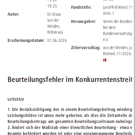
- 2 VR
19.25
Fundstelle:
jurisPR-BVerwG 11
Anm. 1
Autor:
Dr. Klaus
von der
Herausgeber:
Verein der Bundesri
Weiden,
bei dem
RiBVerwG
Bundesverwaltungsg
e.V.
Erscheinungsdatum:
01.06.2026
Zitiervorschlag:
von der Weiden, juri
BVerwG 11/2026 A
Beurteilungsfehler im Konkurrentenstreit
Leitsätze
1. Die Berücksichtigung des in einem Beurteilungsbeitrag wiederg
Leistungsbildes ist umso mehr geboten, als dies die Zeitanteile de
Beurteilungsbeitrags am gesamten Beurteilungszeitraum nahelegen
2. Ändert sich der Maßstab einer dienstlichen Beurteilung - etwa we
Beamte befördert worden ist oder eine vorangegangene Beurteilun