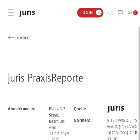
LOGIN
Menü öffnen
0
zurück
juris PraxisReporte
Anmerkung zu:
Quelle:
BVerwG 2.
Senat,
Normen:
§ 123 VwGO, § 155
Beschluss
VwGO, § 154 VwGO,
vom
162 VwGO, § 21 BBG
11.12.2025
33 GG