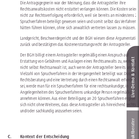
Die Antragsgegnerin war der Meinung, dass die Antragsteller ihre
Rechtsanwaltskosten nicht erstattet verlangen können. Die Kosten seien
nicht zur Rechtsverfolgung erforderlich, weil sie bereits an mindestens 2
Spruchverfahren beteiligt gewesen seien und somit selbst das Verfahren
hätten führen können, ohne sich anwaltlich vertreten lassen zu müssen.
Landgericht, Beschwerdegericht und der BGH wiesen diese Argumentatio
zurück und bestätigten das Kostenerstattungsrecht der Antragsteller.
Der BGH billigt einem Antragsteller regelmäßig einen Anspruch auf
Live‑Demo & Kontakt
Erstattung von Gebühren und Auslagen eines Rechtsanwalts zu, wenn er
nicht selbst Rechtsanwalt ist, auch wenn der Antragsteller bereits an eine
Vielzahl von Spruchverfahren in der Vergangenheit beteiligt war. Dass ein
Rechtsberatung und eine Vertretung durch einen Rechtsanwalt erforderlic
sei, werde man für ein Spruchverfahren für eine rechtsunkundige, in
Angelegenheiten des Spruchverfahrens unkundige Person regelmäßig
annehmen können. Aus einer Beteiligung an 20 Spruchverfahren ergebe
sich nicht ohne Weiteres, dass diese Antragsteller als hinreichend rechts-
und/oder sachkundig anzusehen seien.
C.
Kontext der Entscheidung