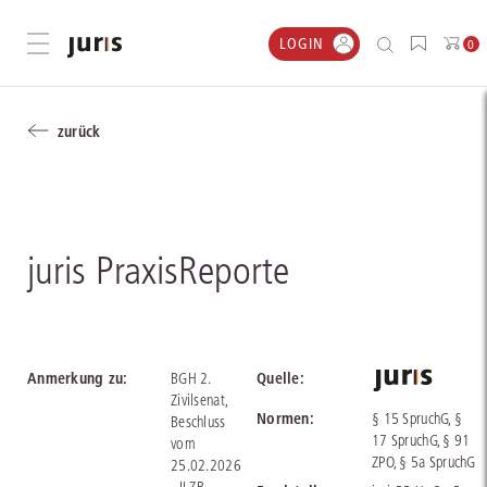
LOGIN
Menü öffnen
0
zurück
juris PraxisReporte
Anmerkung zu:
Quelle:
BGH 2.
Zivilsenat,
Normen:
§ 15 SpruchG, §
Beschluss
17 SpruchG, § 91
vom
ZPO, § 5a SpruchG
25.02.2026