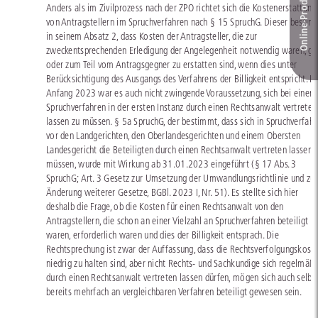
Online-Produkt­berater
Anders als im Zivilprozess nach der ZPO richtet sich die Kostenerstattung
von Antragstellern im Spruchverfahren nach § 15 SpruchG. Dieser besti
in seinem Absatz 2, dass Kosten der Antragsteller, die zur
zweckentsprechenden Erledigung der Angelegenheit notwendig waren, ga
oder zum Teil vom Antragsgegner zu erstatten sind, wenn dies unter
Berücksichtigung des Ausgangs des Verfahrens der Billigkeit entspricht. Bi
Anfang 2023 war es auch nicht zwingende Voraussetzung, sich bei einem
Spruchverfahren in der ersten Instanz durch einen Rechtsanwalt vertreten
lassen zu müssen. § 5a SpruchG, der bestimmt, dass sich in Spruchverfah
vor den Landgerichten, den Oberlandesgerichten und einem Obersten
Landesgericht die Beteiligten durch einen Rechtsanwalt vertreten lassen
müssen, wurde mit Wirkung ab 31.01.2023 eingeführt (§ 17 Abs. 3
SpruchG; Art. 3 Gesetz zur Umsetzung der Umwandlungsrichtlinie und zur
Änderung weiterer Gesetze, BGBl. 2023 I, Nr. 51). Es stellte sich hier
deshalb die Frage, ob die Kosten für einen Rechtsanwalt von den
Antragstellern, die schon an einer Vielzahl an Spruchverfahren beteiligt
waren, erforderlich waren und dies der Billigkeit entsprach. Die
Rechtsprechung ist zwar der Auffassung, dass die Rechtsverfolgungskost
niedrig zu halten sind, aber nicht Rechts- und Sachkundige sich regelmäßi
durch einen Rechtsanwalt vertreten lassen dürfen, mögen sich auch selbs
bereits mehrfach an vergleichbaren Verfahren beteiligt gewesen sein.