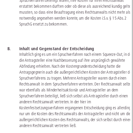
Spruchverfahren beteiligt waren, ihre Kosten für ihren Rechtsanwalt
erstattet bekommen durften oder ob diese als ausreichend kundig gelten
mussten, so dass eine Beauftragung eines Rechtsanwalts nicht mehr als
notwendig angesehen werden konnte, um die Kosten i.S.v. § 15 Abs. 2
SpruchG ersetzt zu bekommen.
B.
Inhalt und Gegenstand der Entscheidung
Inhaltlich ging es um ein Spruchverfahren nach einem Squeeze-Out, in de
die Antragsteller eine Nachbesserung auf ihre ursprünglich gewährte
Abfindung erhielten. Nach der Kostengrundentscheidung hatte die
Antragsgegnerin auch die außergerichtlichen Kosten der Antragsteller de
Spruchverfahrens zu tragen. Mehrere Antragsteller waren durch einen
Rechtsanwalt in dem Spruchverfahren vertreten. Der Rechtsanwalt selbst
war ebenfalls als Minderheitsaktionär und Antragsteller an dem
Spruchverfahren beteiligt, ließ sich selbst als Antragsteller durch einen
anderen Rechtsanwalt vertreten. In der hier im
Kostenfestsetzungsverfahren ergangenen Entscheidung ging es allerdings
nur um die Kosten des Rechtsanwalts der Antragsteller und nicht um die
außergerichtlichen Kosten des Rechtsanwalts, der sich selbst durch einen
anderen Rechtsanwalt vertreten ließ.