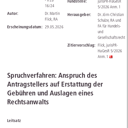
- II ZB
Fundstelle:
jurisPR-HaGesR
16/24
5/2026 Anm. 1
Autor:
Dr. Martin
Herausgeber:
Dr. Jörn-Christian
Flick, RA
Schulze, RA und
FA für Handels-
Erscheinungsdatum:
29.05.2026
und
Gesellschaftsrecht
Zitiervorschlag:
Flick, jurisPR-
HaGesR 5/2026
Anm. 1
Spruchverfahren: Anspruch des
Antragstellers auf Erstattung der
Gebühren und Auslagen eines
Rechtsanwalts
Leitsatz