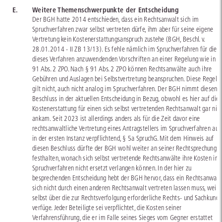
E.
Weitere Themenschwerpunkte der Entscheidung
Der BGH hatte 2014 entschieden, dass ein Rechtsanwalt sich im
Spruchverfahren zwar selbst vertreten dürfe, ihm aber für seine eigene
Vertretung kein Kostenerstattungsanspruch zustehe (BGH, Beschl. v.
28.01.2014 - II ZB 13/13). Es fehle nämlich im Spruchverfahren für die a
dieses Verfahren anzuwendenden Vorschriften an einer Regelung wie in §
91 Abs. 2 ZPO. Nach § 91 Abs. 2 ZPO können Rechtsanwälte auch ihre
Gebühren und Auslagen bei Selbstvertretung beanspruchen. Diese Regelu
gilt nicht, auch nicht analog im Spruchverfahren. Der BGH nimmt diesen
Beschluss in der aktuellen Entscheidung in Bezug, obwohl es hier auf die
Kostenerstattung für einen sich selbst vertretenden Rechtsanwalt gar nic
ankam. Seit 2023 ist allerdings anders als für die Zeit davor eine
rechtsanwaltliche Vertretung eines Antragstellers im Spruchverfahren auc
in der ersten Instanz verpflichtend, § 5a SpruchG. Mit dem Hinweis auf
diesen Beschluss dürfte der BGH wohl weiter an seiner Rechtsprechung
festhalten, wonach sich selbst vertretende Rechtsanwälte ihre Kosten im
Spruchverfahren nicht ersetzt verlangen können. In der hier zu
besprechenden Entscheidung hebt der BGH hervor, dass ein Rechtsanwalt
sich nicht durch einen anderen Rechtsanwalt vertreten lassen muss, weil 
selbst über die zur Rechtsverfolgung erforderliche Rechts- und Sachkund
verfüge. Jeder Beteiligte sei verpflichtet, die Kosten seiner
Verfahrensführung, die er im Falle seines Sieges vom Gegner erstattet