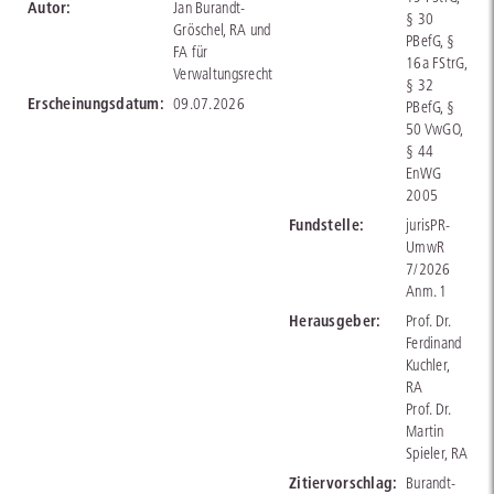
Autor:
Jan Burandt-
§ 30
Gröschel, RA und
PBefG, §
FA für
16a FStrG,
Verwaltungsrecht
§ 32
Erscheinungsdatum:
09.07.2026
PBefG, §
50 VwGO,
§ 44
EnWG
2005
Fundstelle:
jurisPR-
UmwR
7/2026
Anm. 1
Herausgeber:
Prof. Dr.
Ferdinand
Kuchler,
RA
Prof. Dr.
Martin
Spieler, RA
Zitiervorschlag:
Burandt-