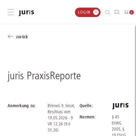
LOGIN
Menü öffnen
0
zurück
juris PraxisReporte
Anmerkung zu:
Quelle:
BVerwG 9. Senat,
Beschluss vom
Normen:
§ 45
19.05.2026 - 9
EnWG
VR 12.26 (9 A
2005, §
33.26)
19 FStrG,