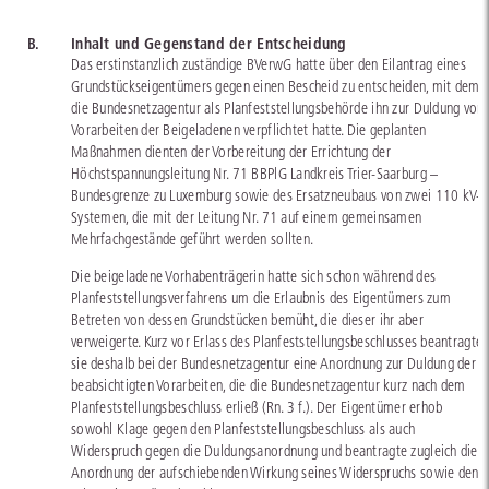
B.
Inhalt und Gegenstand der Entscheidung
Das erstinstanzlich zuständige BVerwG hatte über den Eilantrag eines
Grundstückseigentümers gegen einen Bescheid zu entscheiden, mit dem
die Bundesnetzagentur als Planfeststellungsbehörde ihn zur Duldung von
Vorarbeiten der Beigeladenen verpflichtet hatte. Die geplanten
Maßnahmen dienten der Vorbereitung der Errichtung der
Höchstspannungsleitung Nr. 71 BBPlG Landkreis Trier-Saarburg –
Bundesgrenze zu Luxemburg sowie des Ersatzneubaus von zwei 110 kV-
Systemen, die mit der Leitung Nr. 71 auf einem gemeinsamen
Mehrfachgestände geführt werden sollten.
Die beigeladene Vorhabenträgerin hatte sich schon während des
Planfeststellungsverfahrens um die Erlaubnis des Eigentümers zum
Betreten von dessen Grundstücken bemüht, die dieser ihr aber
verweigerte. Kurz vor Erlass des Planfeststellungsbeschlusses beantragte
sie deshalb bei der Bundesnetzagentur eine Anordnung zur Duldung der
beabsichtigten Vorarbeiten, die die Bundesnetzagentur kurz nach dem
Planfeststellungsbeschluss erließ (Rn. 3 f.). Der Eigentümer erhob
sowohl Klage gegen den Planfeststellungsbeschluss als auch
Widerspruch gegen die Duldungsanordnung und beantragte zugleich die
Anordnung der aufschiebenden Wirkung seines Widerspruchs sowie den