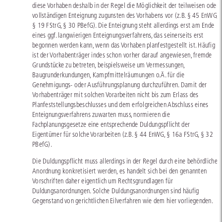
diese Vorhaben deshalb in der Regel die Möglichkeit der teilweisen oder
vollständigen Enteignung zugunsten des Vorhabens vor (z.B. § 45 EnWG,
§ 19 FStrG, § 30 PBefG). Die Enteignung steht allerdings erst am Ende
eines ggf. langwierigen Enteignungsverfahrens, das seinerseits erst
begonnen werden kann, wenn das Vorhaben planfestgestellt ist. Häufig
ist der Vorhabenträger indes schon vorher darauf angewiesen, fremde
Grundstücke zu betreten, beispielsweise um Vermessungen,
Baugrunderkundungen, Kampfmittelräumungen o.Ä. für die
Genehmigungs- oder Ausführungsplanung durchzuführen. Damit der
Vorhabenträger mit solchen Vorarbeiten nicht bis zum Erlass des
Planfeststellungsbeschlusses und dem erfolgreichen Abschluss eines
Enteignungsverfahrens zuwarten muss, normieren die
Fachplanungsgesetze eine entsprechende Duldungspflicht der
Eigentümer für solche Vorarbeiten (z.B. § 44 EnWG, § 16a FStrG, § 32
PBefG).
Die Duldungspflicht muss allerdings in der Regel durch eine behördliche
Anordnung konkretisiert werden, es handelt sich bei den genannten
Vorschriften daher eigentlich um Rechtsgrundlagen für
Duldungsanordnungen. Solche Duldungsanordnungen sind häufig
Gegenstand von gerichtlichen Eilverfahren wie dem hier vorliegenden.