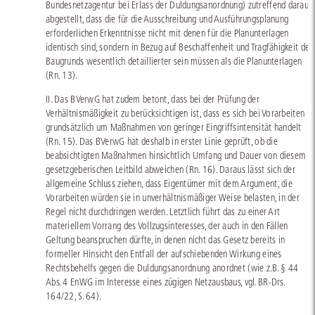
Bundesnetzagentur bei Erlass der Duldungsanordnung) zutreffend darauf
abgestellt, dass die für die Ausschreibung und Ausführungsplanung
erforderlichen Erkenntnisse nicht mit denen für die Planunterlagen
identisch sind, sondern in Bezug auf Beschaffenheit und Tragfähigkeit des
Baugrunds wesentlich detaillierter sein müssen als die Planunterlagen
(Rn. 13).
II. Das BVerwG hat zudem betont, dass bei der Prüfung der
Verhältnismäßigkeit zu berücksichtigen ist, dass es sich bei Vorarbeiten
grundsätzlich um Maßnahmen von geringer Eingriffsintensität handelt
(Rn. 15). Das BVerwG hat deshalb in erster Linie geprüft, ob die
beabsichtigten Maßnahmen hinsichtlich Umfang und Dauer von diesem
gesetzgeberischen Leitbild abweichen (Rn. 16). Daraus lässt sich der
allgemeine Schluss ziehen, dass Eigentümer mit dem Argument, die
Vorarbeiten würden sie in unverhältnismäßiger Weise belasten, in der
Regel nicht durchdringen werden. Letztlich führt das zu einer Art
materiellem Vorrang des Vollzugsinteresses, der auch in den Fällen
Geltung beanspruchen dürfte, in denen nicht das Gesetz bereits in
formeller Hinsicht den Entfall der aufschiebenden Wirkung eines
Rechtsbehelfs gegen die Duldungsanordnung anordnet (wie z.B. § 44
Abs. 4 EnWG im Interesse eines zügigen Netzausbaus, vgl.
BR-Drs.
164/22
, S. 64).