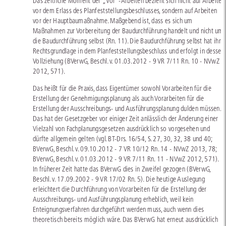
Das zeitliche Moment der „Vor“-Arbeiten bezieht sich nicht auf Arbeiten
vor dem Erlass des Planfeststellungsbeschlusses, sondern auf Arbeiten
vor der Hauptbaumaßnahme. Maßgebend ist, dass es sich um
Maßnahmen zur Vorbereitung der Baudurchführung handelt und nicht um
die Baudurchführung selbst (Rn. 11). Die Baudurchführung selbst hat ihre
Rechtsgrundlage in dem Planfeststellungsbeschluss und erfolgt in dessen
Vollziehung (BVerwG, Beschl. v. 01.03.2012 - 9 VR 7/11 Rn. 10 - NVwZ
2012, 571).
Das heißt für die Praxis, dass Eigentümer sowohl Vorarbeiten für die
Erstellung der Genehmigungsplanung als auch Vorarbeiten für die
Erstellung der Ausschreibungs- und Ausführungsplanung dulden müssen.
Das hat der Gesetzgeber vor einiger Zeit anlässlich der Änderung einer
Vielzahl von Fachplanungsgesetzen ausdrücklich so vorgesehen und
dürfte allgemein gelten (vgl.
BT-Drs. 16/54
, S. 27, 30, 32, 38 und 40;
BVerwG, Beschl. v. 09.10.2012 - 7 VR 10/12 Rn. 14 - NVwZ 2013, 78;
BVerwG, Beschl. v. 01.03.2012 - 9 VR 7/11 Rn. 11 - NVwZ 2012, 571).
In früherer Zeit hatte das BVerwG dies in Zweifel gezogen (BVerwG,
Beschl. v. 17.09.2002 - 9 VR 17/02 Rn. 5). Die heutige Auslegung
erleichtert die Durchführung von Vorarbeiten für die Erstellung der
Ausschreibungs- und Ausführungsplanung erheblich, weil kein
Enteignungsverfahren durchgeführt werden muss, auch wenn dies
theoretisch bereits möglich wäre. Das BVerwG hat erneut ausdrücklich