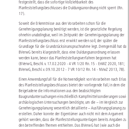
festgestellt, dass die sofortige Vollziehbarkeit des
Planfeststellungsbeschlusses die Duldungsanordnung nicht sperrt (Rn.
17).
Soweit die Erkenntnisse aus den Vorarbeiten schon für die
Genehmigungsplanung benötigt werden, ist die gesetzliche Regelung
ohnehin unabdingbar, weil im Zeitpunkt der Genehmigungsplanung der
Planfeststellungsbeschluss erst erwirkt werden soll, der später die
Grundlage für die Grundstücksinanspruchnahme legt. Demgemäß hat das
BVerwG bereits klargestellt, dass eine Duldungsanordnung erlassen
werden kann, bevor das Planfeststellungsverfahren begonnen hat
(BVerwG, Beschl. v. 17.02.2020 - 4 VR 1/20 Rn. 15 - EnWZ 2020, 181;
BVerwG, Beschl. v. 09.10.2012 - 7 VR 10/12 Rn. 14 - NVwZ 2013, 78).
Einen Anwendungsfall für die Notwendigkeit von Vorarbeiten nach Erlass
des Planfeststellungsbeschlusses bietet der vorliegende Fall, in dem die
Beigeladene die Informationen aus den beabsichtigten
Baugrunduntersuchungen einschließlich Kampfmittelsondierungen sowie
archäologischen Untersuchungen benötigte, um die – im Vergleich zur
Genehmigungsplanung wesentlich detaillierte – Ausführungsplanung zu
erstellen. Daher konnte der Eigentümer auch nicht mit dem Argument
gehört werden, dass die Planfeststellungsunterlagen bereits Angaben zu
den betreffenden Themen enthielten. Das BVerwG hat (wie auch die