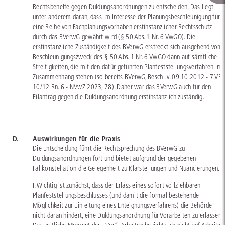
Rechtsbehelfe gegen Duldungsanordnungen zu entscheiden. Das liegt
unter anderem daran, dass im Interesse der Planungsbeschleunigung für
eine Reihe von Fachplanungsvorhaben erstinstanzlicher Rechtsschutz
durch das BVerwG gewährt wird (§ 50 Abs. 1 Nr. 6 VwGO). Die
erstinstanzliche Zuständigkeit des BVerwG erstreckt sich ausgehend vom
Beschleunigungszweck des § 50 Abs. 1 Nr. 6 VwGO dann auf sämtliche
Streitigkeiten, die mit den dafür geführten Planfeststellungsverfahren im
Zusammenhang stehen (so bereits BVerwG, Beschl. v. 09.10.2012 - 7 VR
10/12 Rn. 6 - NVwZ 2023, 78). Daher war das BVerwG auch für den
Eilantrag gegen die Duldungsanordnung erstinstanzlich zuständig.
D.
Auswirkungen für die Praxis
Die Entscheidung führt die Rechtsprechung des BVerwG zu
Duldungsanordnungen fort und bietet aufgrund der gegebenen
Fallkonstellation die Gelegenheit zu Klarstellungen und Nuancierungen.
I. Wichtig ist zunächst, dass der Erlass eines sofort vollziehbaren
Planfeststellungsbeschlusses (und damit die formal bestehende
Möglichkeit zur Einleitung eines Enteignungsverfahrens) die Behörde
nicht daran hindert, eine Duldungsanordnung für Vorarbeiten zu erlassen.