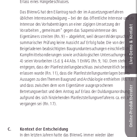
Erlass eines Hängebeschlusses.
Das BVerwG hat den Eilantrag nach der im Aussetzungsverfahren
üblichen Interessenabwägung – bei der das öffentliche Interesse und das
Interesse des Vorhabenträgers an einer zügigen Umsetzung der
Live‑Demo & Kontakt
Vorarbeiten „gemeinsam“ gegen das Suspensivinteresse des
Eigentümers streiten (Rn. 9) – abgelehnt, weil dessen Widerspruch nach
summarischer Prüfung keine Aussicht auf Erfolg habe. Die von der
Beigeladenen beabsichtigten Baugrunduntersuchungen einschließlich
Kampfmittelsondierungen sowie archäologischen Untersuchungen (Rn.
4) seien Vorarbeiten i.S.d. § 44 Abs. 1 EnWG (Rn. 9, 16). Dem stehe nicht
entgegen, dass der Planfeststellungsbeschluss zwischenzeitlich bereits
erlassen wurde (Rn. 11), dass die Planfeststellungsunterlagen bereits
Aussagen zu den Themen Baugrund und Archäologie enthielten (Rn. 13)
und dass zwischen dem vom Eigentümer ausgesprochenen
Online-Produkt­berater
Betretungsverbot und dem Antrag auf Erlass der Duldungsanordnung
aufgrund des sich hinziehenden Planfeststellungsverfahrens ca. ein Jahr
vergangen sei (Rn. 17).
C.
Kontext der Entscheidung
In den letzten Jahren hatte das BVerwG immer wieder über