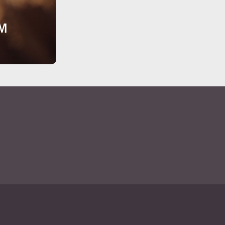
Immaterialgüte
Kanzleimanagement
Zivil- und Zivi
Medizinrecht
Miet- und Wohneigentumsrecht