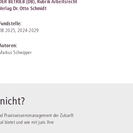
DER BETRIEB (DB), Rubrik Arbeitsrecht
Verlag Dr. Otto Schmidt
IS AKADEMIE
Fundstelle:
ziert und zertifiziert: Online-
DB 2025, 2024-2029
ildungen
für Fachanwälte
in allen
ienstrecht
gen Fachgebieten.
Autoren:
echt
Markus Schwipper
mehr erfahren
uristen
 nicht?
Online-Produktberater starten
- und Praxiswissensmanagement der Zukunft
Alle Kontaktmöglichkeiten
echt
al bietet und wie mit juris Ihre
 und