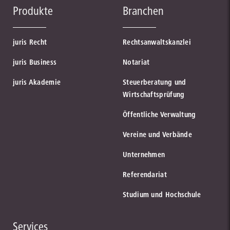
Bundesanzeiger Verlag
Produkte
Branchen
zum Partner
Bundesanzeiger Verlag GmbH
BfJ
juris Recht
Rechtsanwaltskanzlei
zum Partner
Bundesamt für Justiz
juris Business
Notariat
juris Akademie
Steuerberatung und
zur Institution
Wirtschaftsprüfung
Öffentliche Verwaltung
Vereine und Verbände
Juristische Fachbuchhandlung am Landgericht - Essen
zum Partner
Unternehmen
Creditreform
Referendariat
Inkasso, Bonitätsprüfung und Direktmarketing
Studium und Hochschule
BSG
zum Partner
Das Bundessozialgericht in Kassel
Services