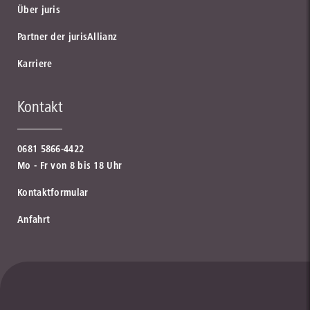
Über juris
Partner der jurisAllianz
Karriere
Bund-Verlag
Kontakt
Ganz nah dran. Ihr Partner im Arbeits- und Sozialrecht.
Fachseminare von Fürstenberg
BAMF
zum Partner
0681 5866-4422
zum Partner
Mo - Fr von 8 bis 18 Uhr
Bundesamt für Migration und Flüchtlinge
Kontaktformular
zur Institution
Anfahrt
hemmer/wüst Verlags GmbH