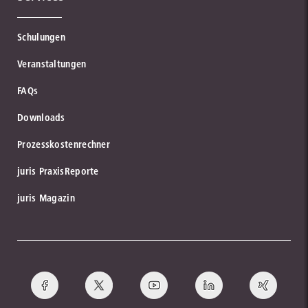
zur Institution
Schulungen
Lefebvre Stollfuß
Veranstaltungen
zum Partner
FAQs
Downloads
Datakontext GmbH
Prozesskostenrechner
Kompetenz aus einer Hand.
juris PraxisReporte
bund
zum Partner
juris Magazin
Verwaltung Online
Lehmanns Media
zur Institution
zum Partner