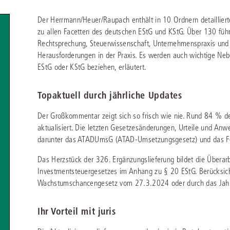
chen
Sie
Vereine und Verbände
die
ier
Finden Sie Lösungen und Inhalte, die zu Ihrem Fachgebiet passen.
Der Herrmann/Heuer/Raupach enthält in 10 Ordnern detailliert
JURIS BUSINESS
JUR
l,
zu allen Facetten des deutschen EStG und KStG. Über 130 füh
WEITERE SERVICES
Unternehmen
Arbeitsrecht
Notare
Rechtsprechung, Steuerwissenschaft, Unternehmenspraxis und F
e
Praxisnah und intuitiv: Schutz vor rechtlichen
Qualifi
eit
Herausforderungen in der Praxis. Es werden auch wichtige Ne
FAQ
Referendariat
Risiken
für Unternehmen, Institutionen
Fortb
Außenwirtschaftsrecht
Öffentliches D
er
ten
EStG oder KStG beziehen, erläutert.
l
und Steuerberater
.
wichti
en
e
Downloads
Studium und Hochschule
ortal
Bankrecht
Öffentliches R
Topaktuell durch jährliche Updates
Veranstaltungen
Compliance
Sozialrecht
mehr erfahren
Der Großkommentar zeigt sich so frisch wie nie. Rund 84 % de
juris PraxisReporte
Datenschutzrecht
Steuerrecht
aktualisiert. Die letzten Gesetzesänderungen, Urteile und Anw
darunter das ATADUmsG (ATAD-Umsetzungsgesetz) und das Fo
Erbrecht
Strafrecht
Das Herzstück der 326. Ergänzungslieferung bildet die Übera
Familienrecht
Unternehmensj
Investmentsteuergesetzes im Anhang zu § 20 EStG. Berücksich
Wachstumschancengesetz vom 27.3.2024 oder durch das Jah
Handels- und Gesellschaftsrecht
Verkehrsrecht
66-4466
(Mo-Do 9-18 Uhr, Fr 9-17 Uhr).
Insolvenzrecht
Versicherungsr
1 5866-4422
(Mo-Fr 8-18 Uhr).
duktberater für eine erste Produktempfehlung.
Ihr Vorteil mit juris
IT-und Medienrecht
Wettbewerbs-