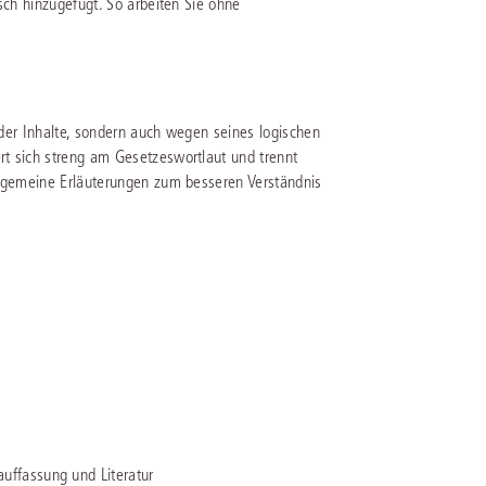
sch hinzugefügt. So arbeiten Sie ohne
rrecht
lprozessrecht
t der Inhalte, sondern auch wegen seines logischen
t sich streng am Gesetzeswortlaut und trennt
llgemeine Erläuterungen zum besseren Verständnis
ffassung und Literatur