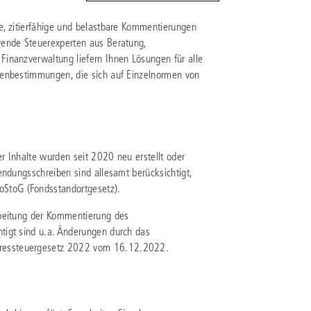
e, zitierfähige und belastbare Kommentierungen
IS AKADEMIE
rende Steuerexperten aus Beratung,
inanzverwaltung liefern Ihnen Lösungen für alle
ziert und zertifiziert: Online-
benbestimmungen, die sich auf Einzelnormen von
ildungen
für Fachanwälte
in allen
ienstrecht
gen Fachgebieten.
echt
mehr erfahren
r Inhalte wurden seit 2020 neu erstellt oder
endungsschreiben sind allesamt berücksichtigt,
StoG (Fondsstandortgesetz).
rbeitung der Kommentierung des
uristen
tigt sind u.a. Änderungen durch das
ressteuergesetz 2022 vom 16.12.2022.
Online-Produktberater starten
Alle Kontaktmöglichkeiten
echt
 und