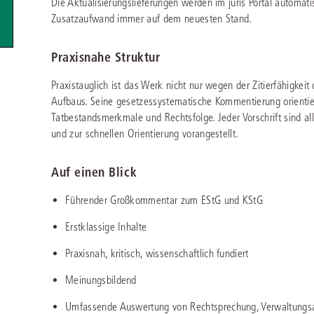
Die Aktualisierungslieferungen werden im juris Portal automati
Immaterialgüte
Zusatzaufwand immer auf dem neuesten Stand.
Kanzleimanagement
Zivil- und Zivi
Medizinrecht
Praxisnahe Struktur
Miet- und Wohneigentumsrecht
Praxistauglich ist das Werk nicht nur wegen der Zitierfähigkei
Aufbaus. Seine gesetzessystematische Kommentierung orientier
Tatbestandsmerkmale und Rechtsfolge. Jeder Vorschrift sind a
und zur schnellen Orientierung vorangestellt.
Auf einen Blick
Führender Großkommentar zum EStG und KStG
Erstklassige Inhalte
Praxisnah, kritisch, wissenschaftlich fundiert
Meinungsbildend
Umfassende Auswertung von Rechtsprechung, Verwaltungsau