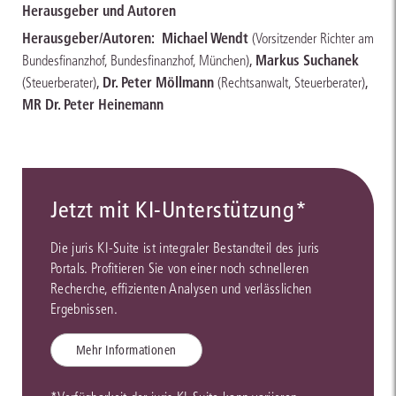
Herausgeber und Autoren
Herausgeber/Autoren:
Michael Wendt
(Vorsitzender Richter am
,
Markus Suchanek
Bundesfinanzhof, Bundesfinanzhof, München)
,
Dr. Peter Möllmann
,
(Steuerberater)
(Rechtsanwalt, Steuerberater)
MR Dr. Peter Heinemann
Jetzt mit KI-Unterstützung*
Die juris KI-Suite ist integraler Bestandteil des juris
Portals. Profitieren Sie von einer noch schnelleren
Recherche, effizienten Analysen und verlässlichen
Ergebnissen.
Mehr Informationen