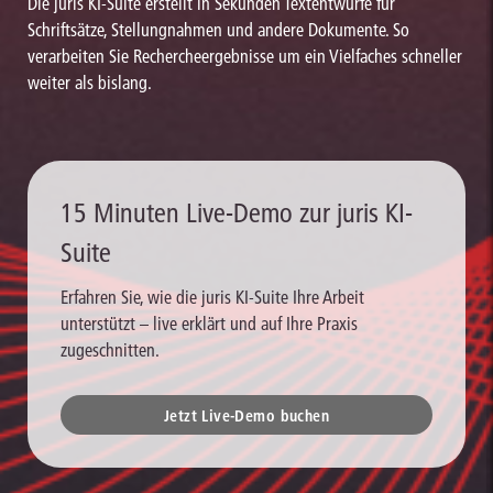
Die juris KI-Suite erstellt in Sekunden Textentwürfe für
Schriftsätze, Stellungnahmen und andere Dokumente. So
verarbeiten Sie Rechercheergebnisse um ein Vielfaches schneller
weiter als bislang.
15 Minuten Live-Demo zur juris KI-
Suite
Erfahren Sie, wie die juris KI-Suite Ihre Arbeit
unterstützt – live erklärt und auf Ihre Praxis
zugeschnitten.
Jetzt Live-Demo buchen