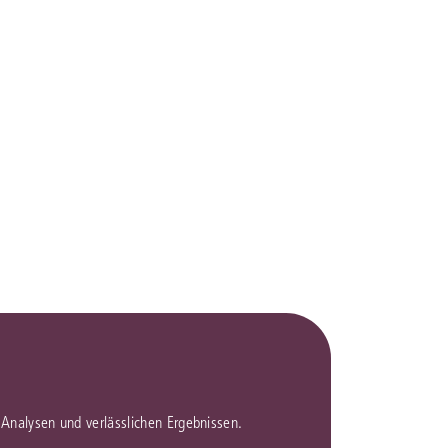
rrecht
lprozessrecht
en Analysen und verlässlichen Ergebnissen.