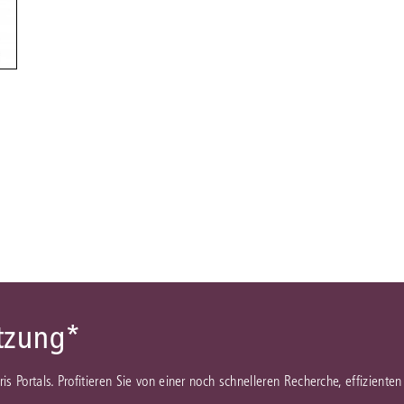
Immaterialgüte
Kanzleimanagement
Zivil- und Zivi
Medizinrecht
Miet- und Wohneigentumsrecht
ützung*
juris Portals. Profitieren Sie von einer noch schnelleren Recherche, effizient