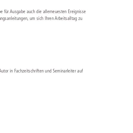
e für Ausgabe auch die allerneuesten Ereignisse
IS AKADEMIE
ngsanleitungen, um sich Ihren Arbeitsalltag zu
ziert und zertifiziert: Online-
ildungen
für Fachanwälte
in allen
ienstrecht
gen Fachgebieten.
echt
mehr erfahren
utor in Fachzeitschriften und Seminarleiter auf
uristen
Online-Produktberater starten
Alle Kontaktmöglichkeiten
echt
 und