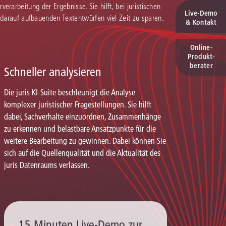
verarbeitung der Ergebnisse. Sie hilft, bei juristischen
Live‑Demo
 darauf aufbauenden Textentwürfen viel Zeit zu sparen.
& Kontakt
Online-
Produkt­
berater
Schneller analysieren
Die juris KI-Suite beschleunigt die Analyse
komplexer juristischer Fragestellungen. Sie hilft
dabei, Sachverhalte einzuordnen, Zusammenhänge
zu erkennen und belastbare Ansatzpunkte für die
weitere Bearbeitung zu gewinnen. Dabei können Sie
sich auf die Quellenqualität und die Aktualität des
juris Datenraums verlassen.
15 Minuten Live-Demo zur