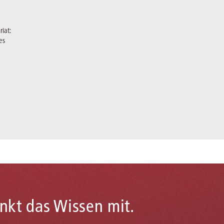
iat:
es
enkt das Wissen mit.