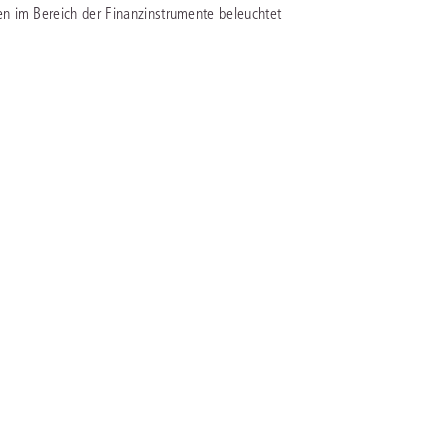
n im Bereich der Finanzinstrumente beleuchtet
IS AKADEMIE
ziert und zertifiziert: Online-
ildungen
für Fachanwälte
in allen
ienstrecht
gen Fachgebieten.
echt
mehr erfahren
uristen
Online-Produktberater starten
Alle Kontaktmöglichkeiten
echt
 und