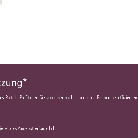
Immaterialgüte
Kanzleimanagement
Zivil- und Zivi
Medizinrecht
Miet- und Wohneigentumsrecht
ützung*
juris Portals. Profitieren Sie von einer noch schnelleren Recherche, effizient
 Separates Angebot erforderlich.