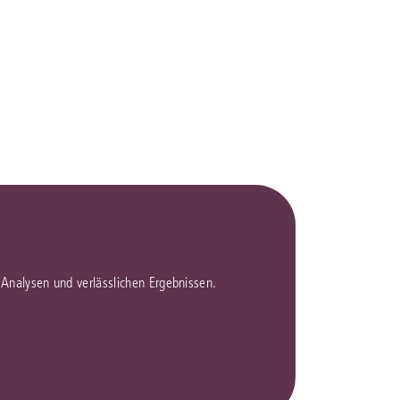
rrecht
lprozessrecht
en Analysen und verlässlichen Ergebnissen.