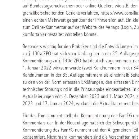
auf Bundestagsdrucksachen oder online-Quellen, wie z.B. den 
grenzüberschreitenden Gerichtsverfahren, https://www.consi
einen echten Mehrwert gegenüber der Printversion auf. Ein kle
zum Online-Kommentar auf der Website des Verlags (Login, Zu
komfortabler gestaltet vorstellen könnte.
Besonders wichtig für den Praktiker sind die Entwicklungen i
zu § 130a ZPO hat sich vom Umfang her in der 35. Auflage ge
Kommentierung zu § 130d ZPO hat deutlich zugenommen, nach
1. Januar 2022 wirksam wurde (zwei Randnummern in der 34.
Randnummern in der 35. Auflage mit mehr als eineinhalb Seit
zu den von der Norm erfassten Erklärungen, den erfassten Einr
technischer Störung sind in die Printausgabe eingearbeitet. I
Aktualisierungen vom 4. Dezember 2023 und 1. März 2024 z
2023 und 17. Januar 2024, wodurch die Aktualität erneut beso
Für das Familienrecht stellt die Kommentierung des FamFG un
Kommentars dar. In der Neuauflage hat sich der Schwerpunkt in
Kommentierung des FamFG nunmehr auf den Allgemeinen Teil u
konzentriert. Nicht mehr kommentiert sind die Vorschriften mi