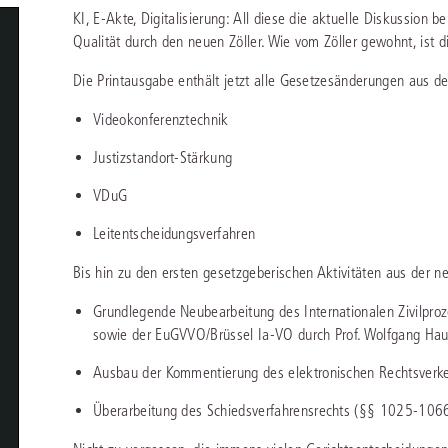
chen
Sie
KI, E-Akte, Digitalisierung: All diese die aktuelle Diskussion
Vereine und Verbände
die
ier
Finden Sie Lösungen und Inhalte, die zu Ihrem Fachgebiet passen.
Qualität durch den neuen Zöller. Wie vom Zöller gewohnt, ist 
JURIS BUSINESS
JUR
l,
WEITERE SERVICES
Unternehmen
Arbeitsrecht
Notare
Die Printausgabe enthält jetzt alle Gesetzesänderungen aus d
e
Praxisnah und intuitiv: Schutz vor rechtlichen
Qualifi
eit
FAQ
Referendariat
Risiken
für Unternehmen, Institutionen
Fortb
Außenwirtschaftsrecht
Öffentliches D
er
ten
Videokonferenztechnik
l
und Steuerberater
.
wichti
en
e
Downloads
Studium und Hochschule
ortal
Bankrecht
Öffentliches R
Justizstandort-Stärkung
Veranstaltungen
VDuG
Compliance
Sozialrecht
mehr erfahren
juris PraxisReporte
Leitentscheidungsverfahren
Datenschutzrecht
Steuerrecht
Bis hin zu den ersten gesetzgeberischen Aktivitäten aus der ne
Erbrecht
Strafrecht
Grundlegende Neubearbeitung des Internationalen Zivilproze
Familienrecht
Unternehmensj
sowie der EuGVVO/Brüssel Ia-VO durch Prof. Wolfgang Ha
Handels- und Gesellschaftsrecht
Verkehrsrecht
Ausbau der Kommentierung des elektronischen Rechtsverkehr
66-4466
(Mo-Do 9-18 Uhr, Fr 9-17 Uhr).
Insolvenzrecht
Versicherungsr
1 5866-4422
(Mo-Fr 8-18 Uhr).
duktberater für eine erste Produktempfehlung.
Überarbeitung des Schiedsverfahrensrechts (§§ 1025-1066
IT-und Medienrecht
Wettbewerbs-