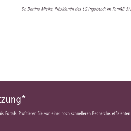
Dr. Bettina Mielke, Präsidentin des LG Ingolstadt im FamRB 5/
ützung*
juris Portals. Profitieren Sie von einer noch schnelleren Recherche, effizient