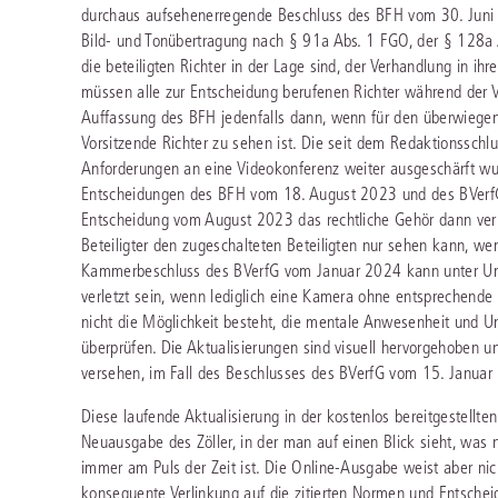
durchaus aufsehenerregende Beschluss des BFH vom 30. Juni 
Bild- und Tonübertragung nach § 91a Abs. 1 FGO, der § 128a Ab
die beteiligten Richter in der Lage sind, der Verhandlung in ih
müssen alle zur Entscheidung berufenen Richter während der V
Auffassung des BFH jedenfalls dann, wenn für den überwiegen
Vorsitzende Richter zu sehen ist. Die seit dem Redaktionsschlu
Anforderungen an eine Videokonferenz weiter ausgeschärft wur
Entscheidungen des BFH vom 18. August 2023 und des BVerfG
Entscheidung vom August 2023 das rechtliche Gehör dann verl
Beteiligter den zugeschalteten Beteiligten nur sehen kann, w
Kammerbeschluss des BVerfG vom Januar 2024 kann unter Ums
verletzt sein, wenn lediglich eine Kamera ohne entsprechen
nicht die Möglichkeit besteht, die mentale Anwesenheit und 
überprüfen. Die Aktualisierungen sind visuell hervorgehoben 
versehen, im Fall des Beschlusses des BVerfG vom 15. Januar 
Diese laufende Aktualisierung in der kostenlos bereitgestellte
Neuausgabe des Zöller, in der man auf einen Blick sieht, wa
immer am Puls der Zeit ist. Die Online-Ausgabe weist aber nic
konsequente Verlinkung auf die zitierten Normen und Entsche