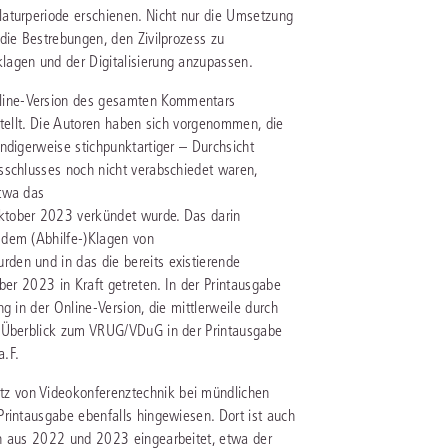
aturperiode erschienen. Nicht nur die Umsetzung
die Bestrebungen, den Zivilprozess zu
lagen und der Digitalisierung anzupassen.
line-Version des gesamten Kommentars
stellt. Die Autoren haben sich vorgenommen, die
ndigerweise stichpunktartiger – Durchsicht
sschlusses noch nicht verabschiedet waren,
etwa das
ktober 2023 verkündet wurde. Das darin
 dem (Abhilfe-)Klagen von
den und in das die bereits existierende
ber 2023 in Kraft getreten. In der Printausgabe
g in der Online-Version, die mittlerweile durch
n Überblick zum VRUG/VDuG in der Printausgabe
.F.
z von Videokonferenztechnik bei mündlichen
rintausgabe ebenfalls hingewiesen. Dort ist auch
en aus 2022 und 2023 eingearbeitet, etwa der