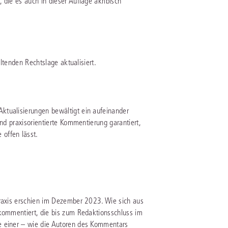
 die es auch in dieser Auflage akribisch
rrecht
lprozessrecht
eltenden Rechtslage aktualisiert.
ktualisierungen bewältigt ein aufeinander
und praxisorientierte Kommentierung garantiert,
offen lässt.
Praxis erschien im Dezember 2023. Wie sich aus
 kommentiert, die bis zum Redaktionsschluss im
e einer – wie die Autoren des Kommentars