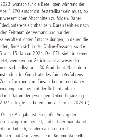
2023, wonach für die Beteiligten während der
s. 1 ZPO entspricht, feststellbar sein muss, ob
ren wesentlichen Abschnitten zu folgen. Daher
ideokonferenz sichtbar sein. Daran fehlt es nach
den Zeitraum der Verhandlung nur der
ss veröffentlichten Entscheidungen, in denen die
den, finden sich in der Online-Fassung, so die
 vom 15. Januar 2024. Der BFH sieht in seiner
etzt, wenn ein im Gerichtssaal anwesender
enn er sich selbst um 180 Grad dreht. Nach dem
tänden der Grundsatz des fairen Verfahrens
de Zoom-Funktion zum Einsatz kommt und daher
Unvoreingenommenheit der Richterbank zu
und mit Datum der jeweiligen Online-Ergänzung
2024 erfolgte sie bereits am 7. Februar 2024 (!).
n Online-Ausgabe ist ein großer Vorzug der
s neu hinzugekommen ist, und mit der man damit
ht nur dadurch, sondern auch durch die
idungen, auf Querverweise im Kommentar selbst,