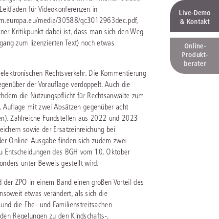
Leitfaden für Videokonferenzen in
Live‑Demo
lium.europa.eu/media/30588/qc3012963dec.pdf,
& Kontakt
iner Kritikpunkt dabei ist, dass man sich den Weg
gang zum lizenzierten Text) noch etwas
Online-
Produkt­
berater
m elektronischen Rechtsverkehr. Die Kommentierung
genüber der Vorauflage verdoppelt. Auch die
dem die Nutzungspflicht für Rechtsanwälte zum
 Auflage mit zwei Absätzen gegenüber acht
en). Zahlreiche Fundstellen aus 2022 und 2023
eichern sowie der Ersatzeinreichung bei
n der Online-Ausgabe finden sich zudem zwei
u Entscheidungen des BGH vom 10. Oktober
nders unter Beweis gestellt wird.
d der ZPO in einem Band einen großen Vorteil des
soweit etwas verändert, als sich die
nd die Ehe- und Familienstreitsachen
t den Regelungen zu den Kindschafts-,