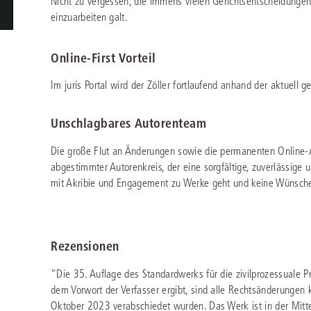
Nicht zu vergessen, die immens vielen Gerichtsentscheidungen,
Immaterialgüte
einzuarbeiten galt.
Kanzleimanagement
Zivil- und Zivi
Medizinrecht
Online-First Vorteil
Miet- und Wohneigentumsrecht
Im juris Portal wird der Zöller fortlaufend anhand der aktuell g
Unschlagbares Autorenteam
Die große Flut an Änderungen sowie die permanenten Online-A
abgestimmter Autorenkreis, der eine sorgfältige, zuverlässige 
mit Akribie und Engagement zu Werke geht und keine Wünsche 
Rezensionen
"Die 35. Auflage des Standardwerks für die zivilprozessuale 
dem Vorwort der Verfasser ergibt, sind alle Rechtsänderungen
Oktober 2023 verabschiedet wurden. Das Werk ist in der Mitt