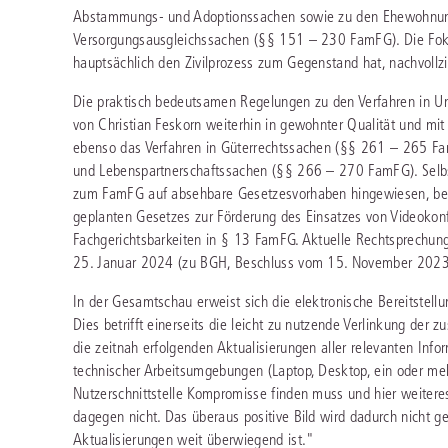
Abstammungs- und Adoptionssachen sowie zu den Ehewohnung
Versorgungsausgleichssachen (§§ 151 – 230 FamFG). Die Foku
hauptsächlich den Zivilprozess zum Gegenstand hat, nachvollzi
Die praktisch bedeutsamen Regelungen zu den Verfahren in 
von Christian Feskorn weiterhin in gewohnter Qualität und mit
ebenso das Verfahren in Güterrechtssachen (§§ 261 – 265 Fam
und Lebenspartnerschaftssachen (§§ 266 – 270 FamFG). Selbs
zum FamFG auf absehbare Gesetzesvorhaben hingewiesen, bei
geplanten Gesetzes zur Förderung des Einsatzes von Videokonfe
Fachgerichtsbarkeiten in § 13 FamFG. Aktuelle Rechtsprechung
25. Januar 2024 (zu BGH, Beschluss vom 15. November 2023, 
In der Gesamtschau erweist sich die elektronische Bereitstell
Dies betrifft einerseits die leicht zu nutzende Verlinkung der 
die zeitnah erfolgenden Aktualisierungen aller relevanten Info
technischer Arbeitsumgebungen (Laptop, Desktop, ein oder meh
Nutzerschnittstelle Kompromisse finden muss und hier weiteres
dagegen nicht. Das überaus positive Bild wird dadurch nicht g
Aktualisierungen weit überwiegend ist."