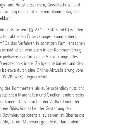
s- und Haushaltssachen, Gewaltschutz- und
ssierung erscheint in einem Kommentar, der
ehbar.
Unterhaltssachen (§§ 231 – 260 FamFG) werden
 allen aktuellen Entwicklungen kommentiert,
FG), das Verfahren in sonstigen Familiensachen
tverständlich wird auch in der Kommentierung
spielsweise auf mögliche Auswirkungen des
renztechnik in der Zivilgerichtsbarkeit und den
 ist etwa durch eine Online-Aktualisierung vom
IV ZB 6/23) eingearbeitet.
ung des Kommentars als außerordentlich nützlich:
zusätzlichen Materialien und Quellen, andererseits
rmationen. Dass man bei der Vielfalt konkreter
rere Bildschirme) bei der Gestaltung der
 Optimierungspotenzial zu sehen ist, überrascht
etrübt, da der Mehrwert gerade der laufenden