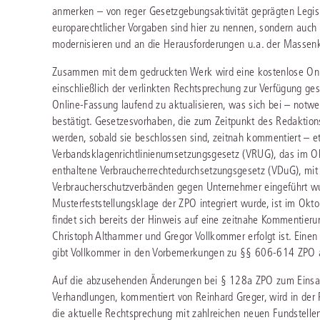
anmerken – von reger Gesetzgebungsaktivität geprägten Legisl
europarechtlicher Vorgaben sind hier zu nennen, sondern auch 
modernisieren und an die Herausforderungen u.a. der Massenk
Zusammen mit dem gedruckten Werk wird eine kostenlose On
einschließlich der verlinkten Rechtsprechung zur Verfügung ge
Online-Fassung laufend zu aktualisieren, was sich bei – notwe
bestätigt. Gesetzesvorhaben, die zum Zeitpunkt des Redaktion
werden, sobald sie beschlossen sind, zeitnah kommentiert – 
Verbandsklagenrichtlinienumsetzungsgesetz (VRUG), das im O
enthaltene Verbraucherrechtedurchsetzungsgesetz (VDuG), mit
Verbraucherschutzverbänden gegen Unternehmer eingeführt wur
Musterfeststellungsklage der ZPO integriert wurde, ist im Okto
findet sich bereits der Hinweis auf eine zeitnahe Kommentierun
Christoph Althammer und Gregor Vollkommer erfolgt ist. Eine
gibt Vollkommer in den Vorbemerkungen zu §§ 606-614 ZPO a
Auf die abzusehenden Änderungen bei § 128a ZPO zum Einsat
Verhandlungen, kommentiert von Reinhard Greger, wird in der P
die aktuelle Rechtsprechung mit zahlreichen neuen Fundstell