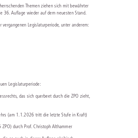
 beherrschenden Themen ziehen sich mit bewährter
die 36. Auflage wieder auf dem neuesten Stand.
IS AKADEMIE
er vergangenen Legislaturperiode, unter anderem:
ziert und zertifiziert: Online-
ildungen
für Fachanwälte
in allen
ienstrecht
gen Fachgebieten.
echt
mehr erfahren
uen Legislaturperiode:
ssrechts, das sich querbeet durch die ZPO zieht,
uristen
u
s (am 1.1.2026 tritt die letzte Stufe in Kraft)
Online-Produktberater starten
Alle Kontaktmöglichkeiten
echt
 ZPO) durch Prof. Christoph Althammer
 und