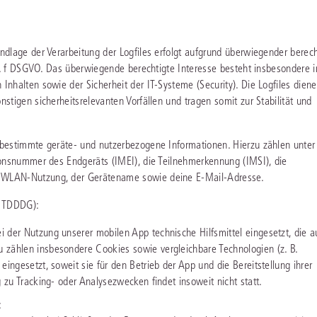
dlage der Verarbeitung der Logfiles erfolgt aufgrund überwiegender berech
t. f DSGVO. Das überwiegende berechtigte Interesse besteht insbesondere i
nhalten sowie der Sicherheit der IT-Systeme (Security). Die Logfiles diene
tigen sicherheitsrelevanten Vorfällen und tragen somit zur Stabilität und
bestimmte geräte- und nutzerbezogene Informationen. Hierzu zählen unter
onsnummer des Endgeräts (IMEI), die Teilnehmerkennung (IMSI), die
 WLAN-Nutzung, der Gerätename sowie deine E-Mail-Adresse.
2 TDDDG):
 der Nutzung unserer mobilen App technische Hilfsmittel eingesetzt, die a
 zählen insbesondere Cookies sowie vergleichbare Technologien (z. B.
ingesetzt, soweit sie für den Betrieb der App und die Bereitstellung ihrer
 zu Tracking- oder Analysezwecken findet insoweit nicht statt.
: