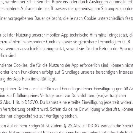
es, werden bei Schließen des Browsers oder durch Ausloggen automatisiert
 verschiedene Anfragen deines Browsers der gemeinsamen Sitzung zuzuordn
iner vorgegebenen Dauer gelöscht, die je nach Cookie unterschiedlich fest
bei der Nutzung unserer mobilen App technische Hilfsmittel eingesetzt, di
rzu zählen insbesondere Cookies sowie vergleichbare Technologien (z. B.
 werden ausschließlich eingesetzt, soweit sie für den Betrieb der App un
lich sind.
iente Cookies, die für die Nutzung der App erforderlich sind, können nich
orderlichen Funktionen erfolgt auf Grundlage unseres berechtigten Interes
ung der App-Funktionalität liegt.
tung deiner Daten ausschließlich auf Grundlage deiner Einwilligung gemäß Ar
ion zur Erfüllung eines Vertrags oder zur Durchführung (vor)vertraglicher
 Abs. 1 lit. b DSGVO. Du kannst eine erteilte Einwilligung jederzeit widerr
n Verarbeitung berührt wird. Sofern du deine Einwilligung widerrufst, könne
der nur eingeschränkt zur Verfügung stehen.
ionen auf deinem Endgerät ist zudem § 25 Abs. 2 TDDDG, wonach die Speic
 der Nutzer eingewilligt hat oder die Speicherung unbedingt erforderlich is