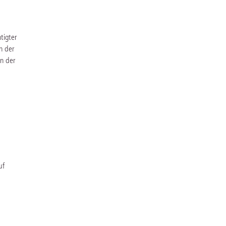
tigter
n der
n der
uf