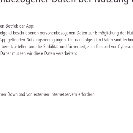
Immaterialgüte
Kanzleimanagement
Zivil- und Zivi
Medizinrecht
en Betrieb der App:
chfolgend beschriebenen personenbezogenen Daten zur Ermöglichung der Nu
Miet- und Wohneigentumsrecht
App geltenden Nutzungsbedingungen. Die nachfolgenden Daten sind techn
bereitzustellen und die Stabilität und Sicherheit, zum Beispiel vor Cyberan
. Daher müssen wir diese Daten verarbeiten:
)
einen Download von externen Internetservern erfordern