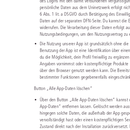
des Logins mit den damit verbundenen Vergünstigun
persönliche Daten aus dem Uninetzwerk erfolgt nicht
6 Abs. 1 lit. a DSGVO durch Betätigung des Einwilli
Daten auf der separaten DFN-Seite. Du kannst die E
widerrufen. Die Verarbeitung dieser Daten erfolgt 
Nutzungsbedingungen, um den Nutzungsvertrag zu e
Die Nutzung unserer App ist grundsätzlich ohne di
Benutzung der App ist eine Identifikation über ei
du die Möglichkeit, dein Profil freiwillig zu ergän
Angaben vornimmst oder kostenpflichtige Produkte b
über den Browser genutzt werden kann. Die Bereitste
bestimmter Funktionen gegebenenfalls eingeschrän
Button „Alle App-Daten löschen“
Über den Button „Alle App-Daten löschen“ kannst 
App-Daten“ entfernen lassen. Gelöscht werden aussc
hingegen solche Daten, die außerhalb der App gespei
vervollständigt hast oder einen kostenpflichtigen Se
Zustand direkt nach der Installation zurückversetzt.