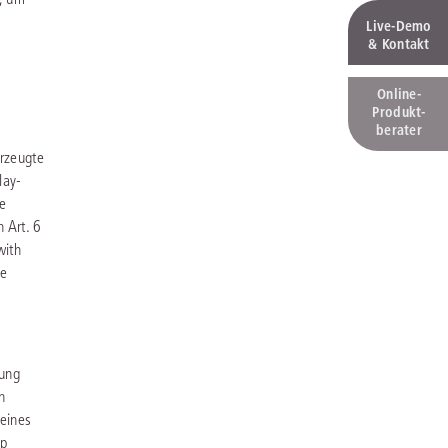
Live‑Demo
& Kontakt
Online-
Produkt­
berater
erzeugte
lay-
ie
 Art. 6
with
le
nung
n
deines
pp