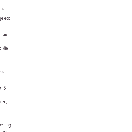
en.
gelegt
e auf
d die
t
ses
t. 6
ufen,
n
herung
t, um