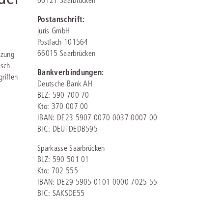
66121 Saarbrücken
rrecht
Postanschrift:
lprozessrecht
juris GmbH
Postfach 101564
66015 Saarbrücken
tzung
isch
Bankverbindungen:
griffen
Deutsche Bank AH
BLZ: 590 700 70
Kto: 370 007 00
IBAN: DE23 5907 0070 0037 0007 00
BIC: DEUTDEDB595
Sparkasse Saarbrücken
BLZ: 590 501 01
Kto: 702 555
IBAN: DE29 5905 0101 0000 7025 55
BIC: SAKSDE55