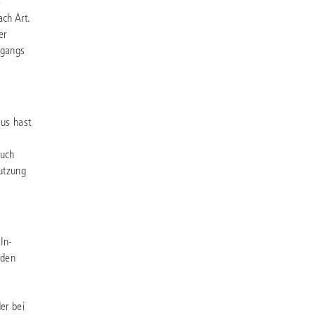
e
ch Art.
er
ugangs
aus hast
auch
Nutzung
In-
rden
er bei