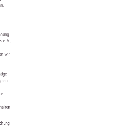
en.
ennung
 e. V.,
en wir
tige
g ein
ur
halten
ichung