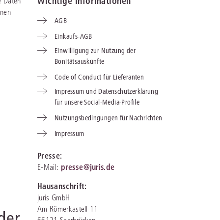
Wichtige Informationen
e Daten
inen
AGB
IS AKADEMIE
Einkaufs-AGB
ziert und zertifiziert: Online-
Einwilligung zur Nutzung der
ildungen
für Fachanwälte
in allen
ienstrecht
Bonitätsauskünfte
gen Fachgebieten.
echt
Code of Conduct für Lieferanten
Impressum und Datenschutzerklärung
für unsere Social-Media-Profile
mehr erfahren
Nutzungsbedingungen für Nachrichten
Impressum
Presse:
uristen
presse@juris.de
E-Mail:
Hausanschrift:
Online-Produktberater starten
Alle Kontaktmöglichkeiten
echt
juris GmbH
Am Römerkastell 11
der
 und