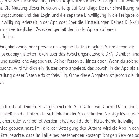
gen sowie zur Verwaltung Deines App-Nutzerkontos. Ein Zugriff auf weiter
. Die Nutzung dieser Funktion erfolgt auf Grundlage Deiner Einwilligung na
gungsbuttons und den Login und die separate Einwilligung in die Freigabe d
inwilligung jederzeit in der App oder über die Einstellungen Deines DFN-Z
auch zu vertraglichen Zwecken gemäß den in der App abrufbaren
rfüllen.
e Eingabe zwingender personenbezogener Daten möglich. Ausreichend zur
nen pseudonymisierten Token über das Forschungsnetzwerk DFN. Darüber hin
zen und zusätzliche Angaben zu Deiner Person zu hinterlegen. Wenn du solche
uchst, wird für dich ein Nutzerkonto angelegt, das sowohl in der App als 
llung dieser Daten erfolgt freiwillig. Ohne diese Angaben ist jedoch die 
kt.
du lokal auf deinem Gerät gespeicherte App-Daten wie Cache-Daten und „
hließlich die Daten, die sich lokal in der App befinden. Nicht gelöscht we
chert oder verarbeitet werden, etwa weil du dein Nutzerkonto freiwillig
rvice gebucht hast. Im Falle der Betätigung des Buttons wird die App in den
 Bitte beachte, dass im Fall eines bestehenden kostenpflichtigen Services od