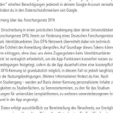
den“ erteilten Berechtigungen jederzeit in deinem Google-Account verwalt
findest du in den Datenschutzhinweisen von Google.
kennung über das Forschungsnetz DFN
Einschreibung in einen juristischen Studiengang über deine Universitätsk
rschungsnetz DFN, Verein zur Förderung eines Deutschen Forschungsnetzes
als Identitätsanbieter. Das DFN-Netzwerk übermittelt dabei ein technisch
 die Echtheit der Anmeldung überprüfen. Auf Grundlage dieses Tokens könn
tem einloggen, ohne dass uns deine Zugangsdaten beim Identitätsanbieter
k ist vertraglich erforderlich, um die App-Funktionen kostenfrei nutzen zu
edingungen festgelegt, sofern du die App dauerhaft ohne eine kostenpflich
FN-Kennung ist grundsätzlich möglich, in diesem Fall ist jedoch langfristi
n die Nutzungsbedingungen. Weitere Informationen findest du hier. Nach
en Studiengang - werden auf Basis deiner Kennung personalisierte Inhalte z
gkeiten zu Studienfächern, zu Semesterterminen, zu den für das Studium
ungen für universitäre Lernplattformen, zu weiteren semesterbezogenen In
 und in der App angezeigt.
aten erfolgt ausschließlich zur Bereitstellung des Newsfeeds, zur Ermögl