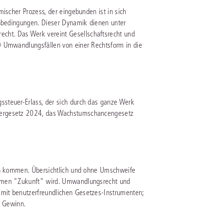
ischer Prozess, der eingebunden ist in sich
enbedingungen. Dieser Dynamik dienen unter
IS AKADEMIE
ht. Das Werk vereint Gesellschaftsrecht und
ziert und zertifiziert: Online-
0 Umwandlungsfällen von einer Rechtsform in die
ildungen
für Fachanwälte
in allen
ienstrecht
gen Fachgebieten.
echt
steuer-Erlass, der sich durch das ganze Werk
mehr erfahren
uergesetz 2024, das Wachstumschancengesetz
uristen
nen kommen. Übersichtlich und ohne Umschweife
ehmen "Zukunft" wird. Umwandlungsrecht und
Online-Produktberater starten
Alle Kontaktmöglichkeiten
mit benutzerfreundlichen Gesetzes-Instrumenten;
echt
r Gewinn.
 und