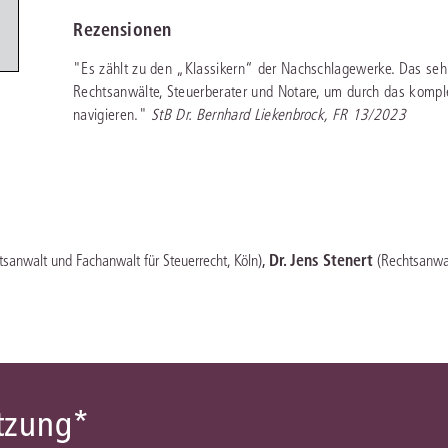
Immaterialgüte
Rezensionen
Kanzleimanagement
Zivil- und Zivi
"Es zählt zu den „Klassikern“ der Nachschlagewerke. Das sehr
Medizinrecht
Rechtsanwälte, Steuerberater und Notare, um durch das komp
navigieren."
StB Dr. Bernhard Liekenbrock, FR 13/2023
Miet- und Wohneigentumsrecht
,
Dr. Jens Stenert
tsanwalt und Fachanwalt für Steuerrecht, Köln)
(Rechtsanwal
ützung*