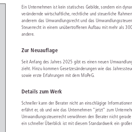
chen
Sie
Ein Unternehmen ist kein statisches Gebilde, sondern ein dynam
Vereine und Verbände
die
ier
Finden Sie Lösungen und Inhalte, die zu Ihrem Fachgebiet passen.
verändernde wirtschaftliche, rechtliche und steuerliche Rahm
JURIS BUSINESS
JUR
l,
WEITERE SERVICES
anderem das Umwandlungsrecht und das Umwandlungssteuerrec
Unternehmen
Arbeitsrecht
Notare
e
Praxisnah und intuitiv: Schutz vor rechtlichen
Qualifi
Steuerrecht in einem unübertroffenen Aufbau mit mehr als 30
eit
FAQ
Referendariat
Risiken
für Unternehmen, Institutionen
Fortb
Außenwirtschaftsrecht
Öffentliches D
er
ten
andere.
l
und Steuerberater
.
wichti
en
e
Downloads
Studium und Hochschule
ortal
Bankrecht
Öffentliches R
Zur Neuauflage
Veranstaltungen
Compliance
Sozialrecht
Seit Anfang des Jahres 2025 gibt es einen neuen Umwandlungs
mehr erfahren
zieht. Hinzu kommen Gesetzesänderungen wie das Jahresste
juris PraxisReporte
Datenschutzrecht
Steuerrecht
sowie erste Erfahrungen mit dem MoPeG.
Erbrecht
Strafrecht
Details zum Werk
Familienrecht
Unternehmensj
Schneller kann der Berater nicht an einschlägige Informatio
Handels- und Gesellschaftsrecht
Verkehrsrecht
erfährt er, ob und wie das Unternehmen "jetzt" zum Untern
66-4466
(Mo-Do 9-18 Uhr, Fr 9-17 Uhr).
Umwandlungssteuerrecht verwöhnen den Berater nicht gerade 
Insolvenzrecht
Versicherungsr
1 5866-4422
(Mo-Fr 8-18 Uhr).
duktberater für eine erste Produktempfehlung.
ein schneller Überblick ist mit diesem Standardwerk ein große
IT-und Medienrecht
Wettbewerbs-