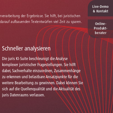
Live‑Demo
& Kontakt
verarbeitung der Ergebnisse. Sie hilft, bei juristischen
 darauf aufbauenden Textentwürfen viel Zeit zu sparen.
Online-
Produkt­
berater
Schneller analysieren
Die juris KI-Suite beschleunigt die Analyse
komplexer juristischer Fragestellungen. Sie hilft
dabei, Sachverhalte einzuordnen, Zusammenhänge
zu erkennen und belastbare Ansatzpunkte für die
weitere Bearbeitung zu gewinnen. Dabei können Sie
sich auf die Quellenqualität und die Aktualität des
juris Datenraums verlassen.