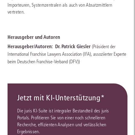
Importeuren, Systemzentralen als auch von Absatzmittlern
vertreten.
Herausgeber und Autoren
Herausgeber/Autoren:
Dr. Patrick Giesler
(Präsident der
International Franchise Lawyers Association (IFA), assoziierter Experte
beim Deutschen Franchise-Verband (DFV))
Jetzt mit KI-Unterstützung*
Die juris KI-Suite ist integraler Bestandteil des juris
Portals. Profitieren Sie von einer noch schnelleren
Recherche, effizienten Analysen und verlässlichen
Ergebnissen.