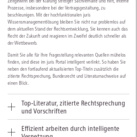
Zeitgewinn bei der Klärung strittiger Sachverhalte und hilft, interne
Prozesse, insbesondere bei der Vertragsgestaltung, zu
beschleunigen. Mit der hochfunktionalen juris
Wissensmanagementlösung bleiben Sie nicht nur problemlos auf
dem aktuellen Stand der Rechtsentwicklung, Sie kennen auch das
Recht der Zukunft und reagieren im Zweifel deutlich schneller als
der Wettbewerb.
Damit Sie alle für Ihre Fragestellung relevanten Quellen mühelos
finden, sind diese im juris Portal intelligent verlinkt. So haben Sie
neben den fortlaufend aktualisierten Top-Titeln zusätzlich die
zitierte Rechtsprechung, Bundesrecht und Literaturnachweise auf
einen Blick.
Top-Literatur, zitierte Rechtsprechung
und Vorschriften
In dem von der jurisAllianz zusammengestellten Literaturpaket
Effizient arbeiten durch intelligente
recherchieren Sie alle für Sie relevanten Themengebiete, national
Vernetzung
und international: